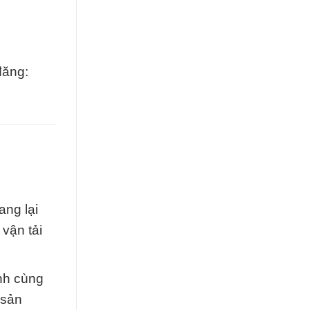
đăng:
ang lại
vận tải
nh cùng
 sản