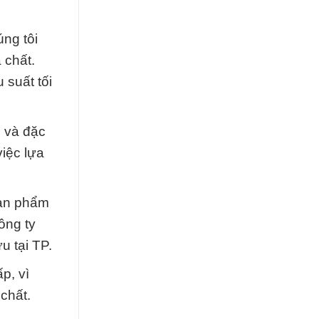
ng tôi
 chất.
 suất tối
u và đặc
việc lựa
sản phẩm
ông ty
u tại TP.
p, vì
chất.