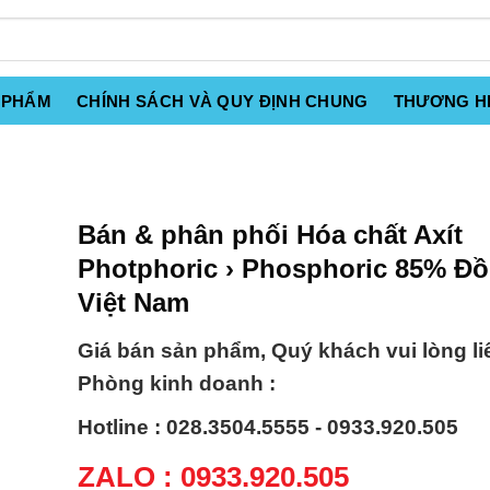
 PHẨM
CHÍNH SÁCH VÀ QUY ĐỊNH CHUNG
THƯƠNG H
Bán & phân phối Hóa chất Axít
Photphoric › Phosphoric 85% Đồ
Việt Nam
Giá bán sản phẩm, Quý khách vui lòng li
Phòng kinh doanh :
Hotline : 028.3504.5555 - 0933.920.505
ZALO : 0933.920.505