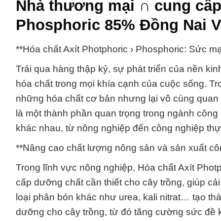
Nhà thương mại ∩ cung cấp 
Phosphoric 85% Đồng Nai V
**Hóa chất Axít Photphoric › Phosphoric: Sức mạ
Trải qua hàng thập kỷ, sự phát triển của nền kin
hóa chất trong mọi khía cạnh của cuộc sống. Tro
những hóa chất cơ bản nhưng lại vô cùng quan t
là một thành phần quan trọng trong ngành công 
khác nhau, từ nông nghiệp đến công nghiệp th
**Nâng cao chất lượng nông sản và sản xuất cô
Trong lĩnh vực nông nghiệp, Hóa chất Axít Photp
cấp dưỡng chất cần thiết cho cây trồng, giúp cả
loại phân bón khác như urea, kali nitrat… tạo 
dưỡng cho cây trồng, từ đó tăng cường sức đề 