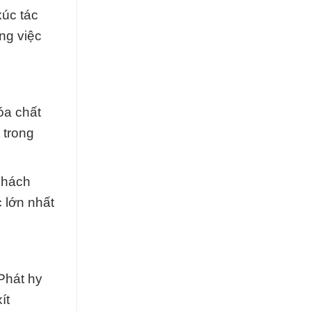
xúc tác
ng việc
óa chất
 trong
khách
 lớn nhất
Phát hy
ít