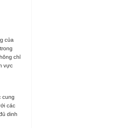
ng của
trong
không chỉ
nh vực
c cung
với các
đủ dinh