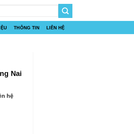
IỆU
THÔNG TIN
LIÊN HỆ
ng Nai
ên hệ