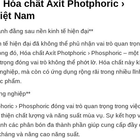
Hóa chất Axít Photphoric ›
iệt Nam
nh đằng sau nền kinh tế hiện đại**
h tế hiện đại đã không thể phủ nhận vai trò quan trọ
ng đó, Hóa chất Axít Photphoric › Phosphoric – một 
rọng đóng vai trò không thể phớt lờ. Hóa chất này 
nghiệp, mà còn có ứng dụng rộng rãi trong nhiều lĩ
ực phẩm.
ng nghiệp**
horic › Phosphoric đóng vai trò quan trọng trong việ
i thiện chất lượng và năng suất mùa vụ. Sự kết hợp 
thành các phân bón đa thành phần giúp cung cấp đầy 
kháng và nâng cao năng suất.