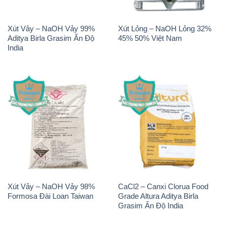
Xút Vảy – NaOH Vảy 99%
Xút Lỏng – NaOH Lỏng 32%
Aditya Birla Grasim Ấn Độ
45% 50% Việt Nam
India
Xút Vảy – NaOH Vảy 98%
CaCl2 – Canxi Clorua Food
Formosa Đài Loan Taiwan
Grade Altura Aditya Birla
Grasim Ấn Độ India