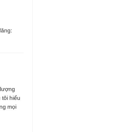
đăng:
 lượng
tôi hiểu
ong mọi