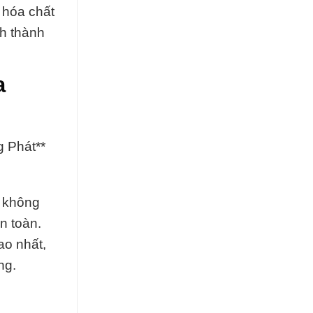
 hóa chất
nh thành
a
 Phát**
a không
n toàn.
ao nhất,
ng.