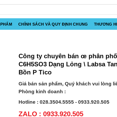
 PHẨM
CHÍNH SÁCH VÀ QUY ĐỊNH CHUNG
THƯƠNG H
Công ty chuyên bán œ phân phố
C6H5SO3 Dạng Lỏng \ Labsa Tan
Bồn P Tico
Giá bán sản phẩm, Quý khách vui lòng li
Phòng kinh doanh :
Hotline : 028.3504.5555 - 0933.920.505
ZALO : 0933.920.505