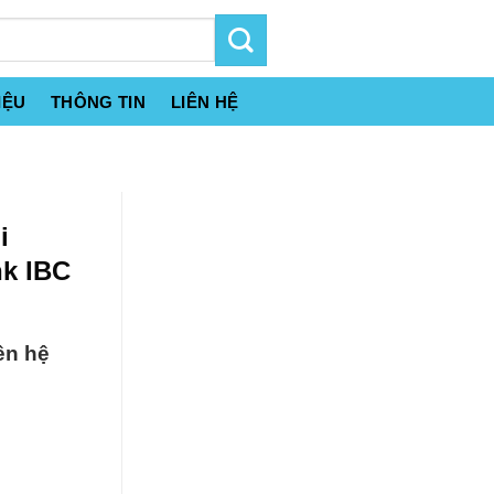
IỆU
THÔNG TIN
LIÊN HỆ
i
k IBC
ên hệ