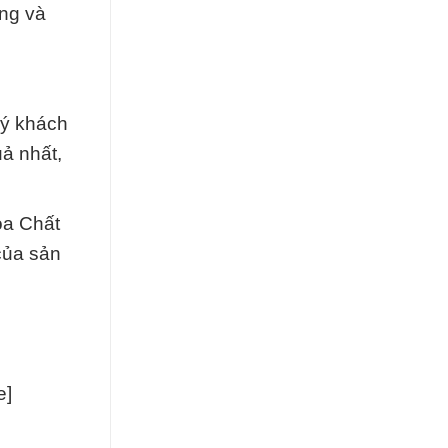
ờng và
uý khách
ả nhất,
óa Chất
của sản
e]