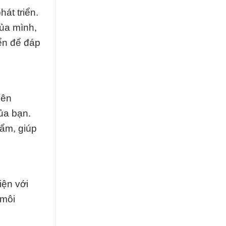
át triển.
của mình,
iển để đáp
yên
ủa bạn.
hẩm, giúp
iện với
 môi