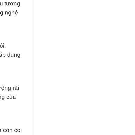
ểu tượng
ng nghệ
ôi.
 áp dụng
ộng rãi
ng của
 còn coi