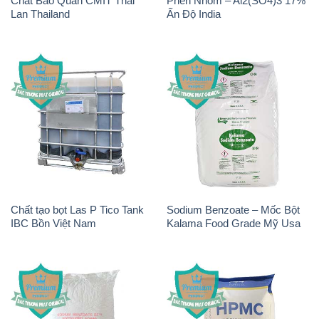
Chất Bảo Quản CMIT Thái
Phèn Nhôm – Al2(SO4)3 17%
Lan Thailand
Ấn Độ India
Chất tạo bọt Las P Tico Tank
Sodium Benzoate – Mốc Bột
IBC Bồn Việt Nam
Kalama Food Grade Mỹ Usa