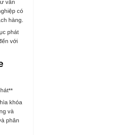
tư vấn
nghiệp có
ách hàng.
tục phát
đến với
e
hát**
chìa khóa
ăng và
 và phân