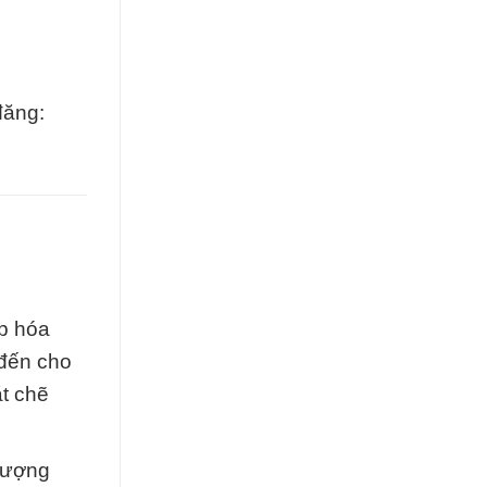
đăng:
ấp hóa
 đến cho
t chẽ
 lượng