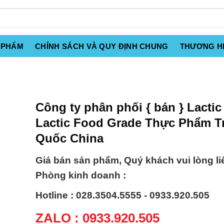
 PHẨM
CHÍNH SÁCH VÀ QUY ĐỊNH CHUNG
THƯƠNG H
Công ty phân phối { bán } Lactic
Lactic Food Grade Thực Phẩm T
Quốc China
Giá bán sản phẩm, Quý khách vui lòng li
Phòng kinh doanh :
Hotline : 028.3504.5555 - 0933.920.505
ZALO : 0933.920.505