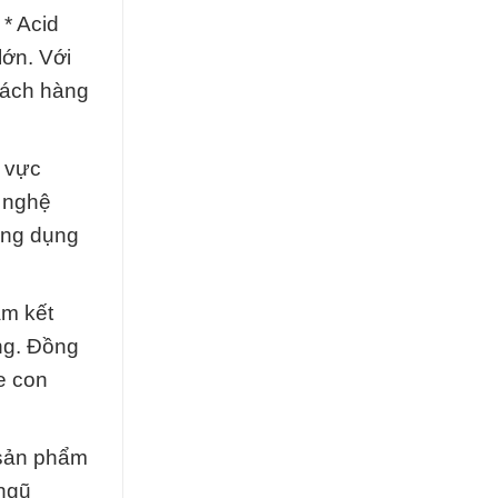
 * Acid
lớn. Với
khách hàng
h vực
 nghệ
 ứng dụng
am kết
ụng. Đồng
e con
 sản phẩm
 ngũ