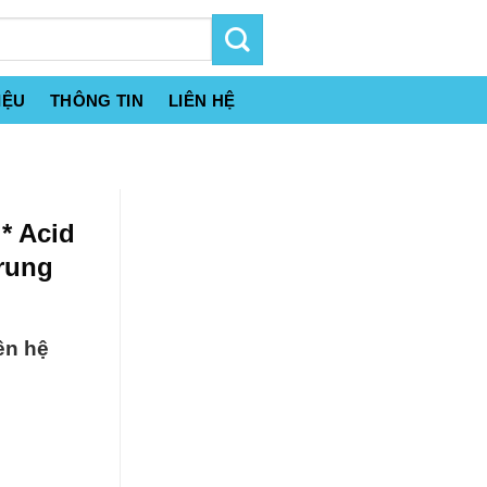
IỆU
THÔNG TIN
LIÊN HỆ
 * Acid
rung
ên hệ