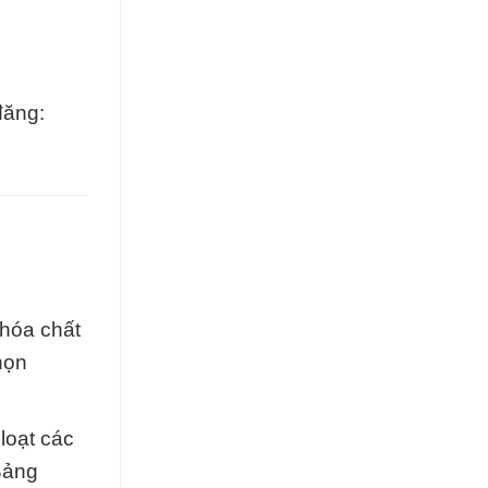
đăng:
 hóa chất
họn
loạt các
Bảng