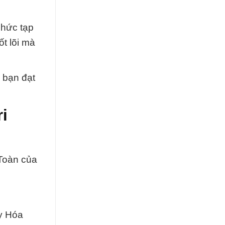
phức tạp
ốt lõi mà
p bạn đạt
i
Toàn của
Ty Hóa