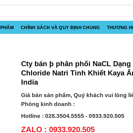
 PHẨM
CHÍNH SÁCH VÀ QUY ĐỊNH CHUNG
THƯƠNG H
Cty bán þ phân phối NaCL Dạng
Chloride Natri Tinh Khiết Kaya 
India
Giá bán sản phẩm, Quý khách vui lòng li
Phòng kinh doanh :
Hotline : 028.3504.5555 - 0933.920.505
ZALO : 0933.920.505