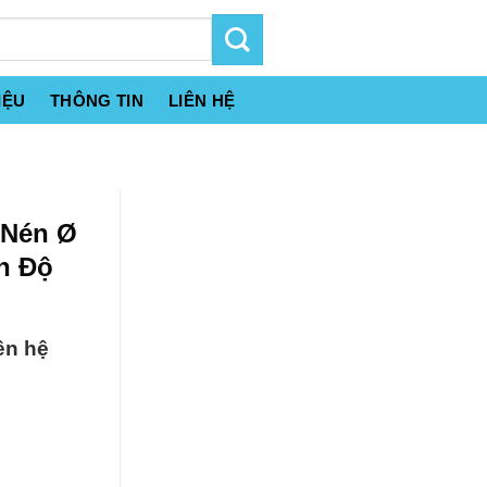
IỆU
THÔNG TIN
LIÊN HỆ
 Nén Ø
Ấn Độ
ên hệ