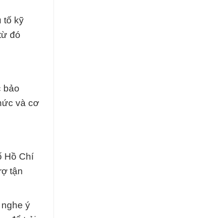
 tố kỹ
từ đó
c bảo
thức và cơ
ố Hồ Chí
rợ tận
 nghe ý