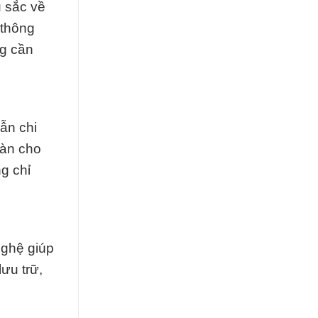
 sắc về
 thông
ng cần
ẫn chi
oàn cho
g chỉ
nghệ giúp
ưu trữ,