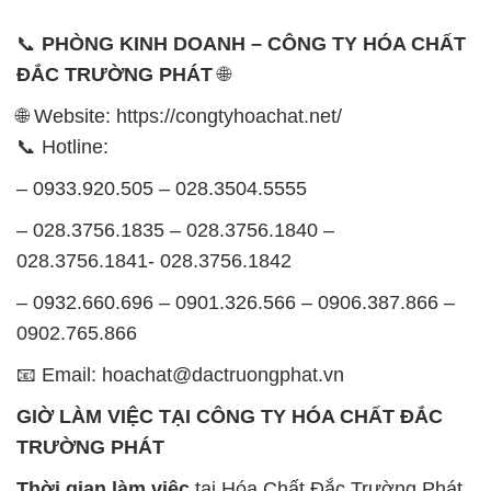
📞
PHÒNG KINH DOANH – CÔNG TY HÓA CHẤT
ĐẮC TRƯỜNG PHÁT
🌐
🌐 Website: https://congtyhoachat.net/
📞 Hotline:
– 0933.920.505 – 028.3504.5555
– 028.3756.1835 – 028.3756.1840 –
028.3756.1841- 028.3756.1842
– 0932.660.696 – 0901.326.566 – 0906.387.866 –
0902.765.866
📧 Email: hoachat@dactruongphat.vn
GIỜ LÀM VIỆC TẠI CÔNG TY HÓA CHẤT ĐẮC
TRƯỜNG PHÁT
Thời gian làm việc
tại Hóa Chất Đắc Trường Phát