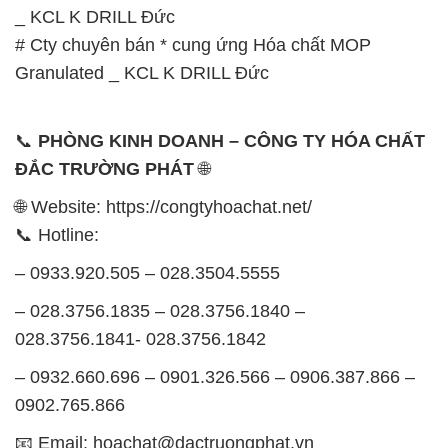
_ KCL K DRILL Đức
# Cty chuyên bán * cung ứng Hóa chất MOP
Granulated _ KCL K DRILL Đức
📞
PHÒNG KINH DOANH – CÔNG TY HÓA CHẤT
ĐẮC TRƯỜNG PHÁT
🌐
🌐 Website: https://congtyhoachat.net/
📞 Hotline:
– 0933.920.505 – 028.3504.5555
– 028.3756.1835 – 028.3756.1840 –
028.3756.1841- 028.3756.1842
– 0932.660.696 – 0901.326.566 – 0906.387.866 –
0902.765.866
📧 Email: hoachat@dactruongphat.vn