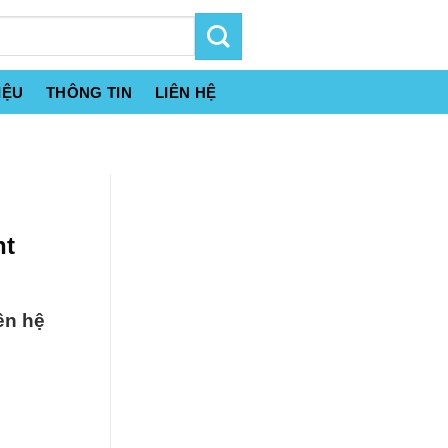
IỆU
THÔNG TIN
LIÊN HỆ
ht
ên hệ