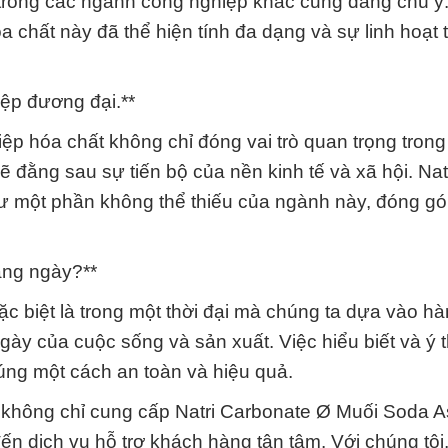
 trong các ngành công nghiệp khác cũng đáng chú ý.
 chất này đã thể hiện tính đa dạng và sự linh hoạt 
ệp đương đại.**
ệp hóa chất không chỉ đóng vai trò quan trọng trong
đằng sau sự tiến bộ của nền kinh tế và xã hội. Nat
ư một phần không thể thiếu của ngành này, đóng g
àng ngày?**
ặc biệt là trong một thời đại mà chúng ta dựa vào h
y của cuộc sống và sản xuất. Việc hiểu biết và ý 
úng một cách an toàn và hiệu quả.
không chỉ cung cấp Natri Carbonate Ø Muối Soda A
 dịch vụ hỗ trợ khách hàng tận tâm. Với chúng tôi,