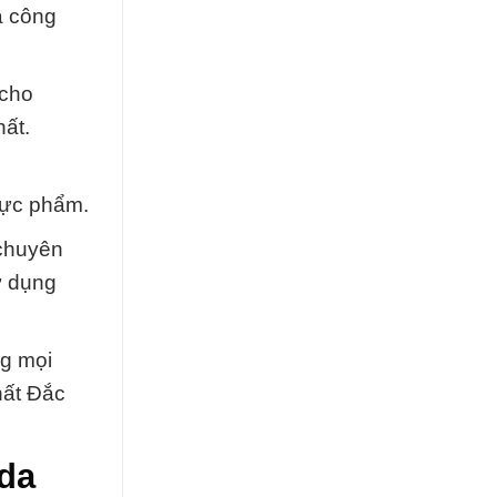
a công
 cho
ất.
hực phẩm.
 chuyên
ử dụng
ng mọi
hất Đắc
oda