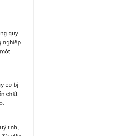
ong quy
g nghiệp
 một
y cơ bị
ến chất
o.
ỷ tinh,