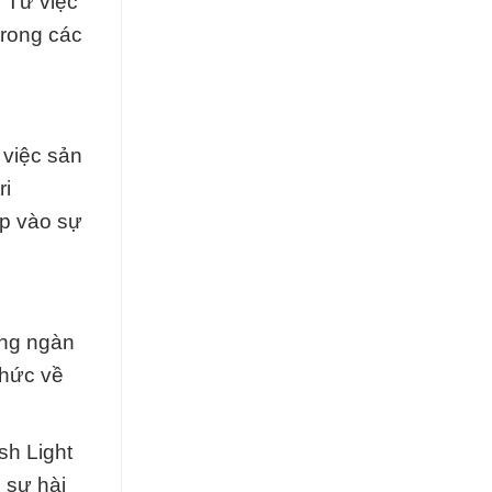
 Từ việc
trong các
 việc sản
ri
óp vào sự
àng ngàn
thức về
sh Light
 sự hài