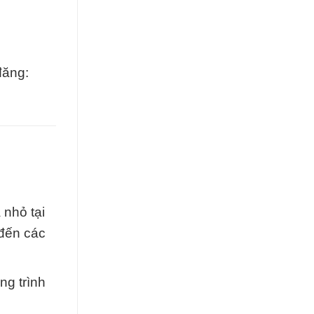
đăng:
 nhỏ tại
 đến các
ng trình