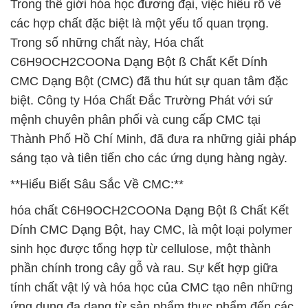
Trong thế giới hóa học đương đại, việc hiểu rõ về
các hợp chất đặc biệt là một yếu tố quan trọng.
Trong số những chất này, Hóa chất
C6H9OCH2COONa Dạng Bột ß Chất Kết Dính
CMC Dạng Bột (CMC) đã thu hút sự quan tâm đặc
biệt. Công ty Hóa Chất Đắc Trường Phát với sứ
mệnh chuyên phân phối và cung cấp CMC tại
Thành Phố Hồ Chí Minh, đã đưa ra những giải pháp
sáng tạo và tiên tiến cho các ứng dụng hàng ngày.
**Hiểu Biết Sâu Sắc Về CMC:**
hóa chất C6H9OCH2COONa Dạng Bột ß Chất Kết
Dính CMC Dạng Bột, hay CMC, là một loại polymer
sinh học được tổng hợp từ cellulose, một thành
phần chính trong cây gỗ và rau. Sự kết hợp giữa
tính chất vật lý và hóa học của CMC tạo nên những
ứng dụng đa dạng từ sản phẩm thực phẩm đến các