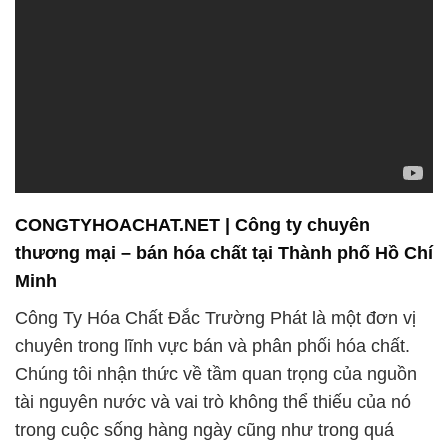
thương mại – bán hóa chất tại Thành phố Hồ Chí
Minh
Công Ty Hóa Chất Đắc Trường Phát là một đơn vị
chuyên trong lĩnh vực bán và phân phối hóa chất.
Chúng tôi nhận thức về tầm quan trọng của nguồn
tài nguyên nước và vai trò không thể thiếu của nó
trong cuộc sống hàng ngày cũng như trong quá
trình sản xuất và công nghiệp.
Chúng tôi tự hào là đối tác đáng tin cậy của sự
thành công và chất lượng trong mọi dự án của
khách hàng. Với nhiều năm kinh nghiệm và uy tín
trong ngành, chúng tôi đã xây dựng danh tiếng
vững chắc trong việc cung cấp các sản phẩm hóa
chất chất lượng cao và dịch vụ chuyên nghiệp.
Đội ngũ chuyên gia và kỹ thuật viên của chúng tôi