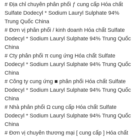
# Công ty cung ứng ■ phân phối Hóa chất Sulfate
Dodecyl * Sodium Lauryl Sulphate 94% Trung Quốc
China
# Nhà phân phối Ω cung cấp Hóa chất Sulfate
Dodecyl * Sodium Lauryl Sulphate 94% Trung Quốc
China
# Đơn vị chuyên thương mại [ cung cấp ] Hóa chất
Sulfate Dodecyl * Sodium Lauryl Sulphate 94%
Trung Quốc China
📞
PHÒNG KINH DOANH – CÔNG TY HÓA CHẤT
ĐẮC TRƯỜNG PHÁT
🌐
🌐 Website: https://congtyhoachat.net/
📞 Hotline:
– 0933.920.505 – 028.3504.5555