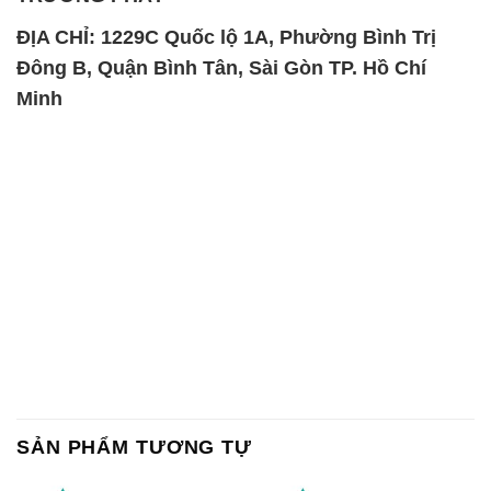
SẢN PHẨM TƯƠNG TỰ
Chất Bảo Quản CMIT Thái
Phèn Nhôm – Al2(SO4)3 17%
Lan Thailand
Ấn Độ India