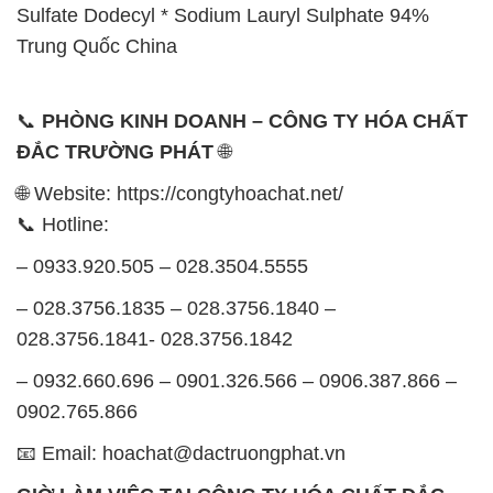
– 028.3756.1835 – 028.3756.1840 –
028.3756.1841- 028.3756.1842
– 0932.660.696 – 0901.326.566 – 0906.387.866 –
0902.765.866
📧 Email: hoachat@dactruongphat.vn
GIỜ LÀM VIỆC TẠI CÔNG TY HÓA CHẤT ĐẮC
TRƯỜNG PHÁT
Thời gian làm việc
tại Hóa Chất Đắc Trường Phát
được tổ chức như sau:
Thứ 2 đến thứ 6: Buổi sáng: từ 8h đến 11h – Buổi
chiều: từ 12h30 đến 17h
Thứ 7: Buổi sáng: từ 8h đến 11h – Buổi chiều: từ
12h30 đến 16h