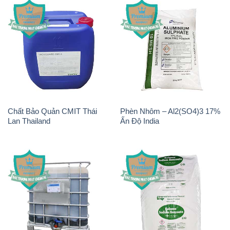
Chất tạo bọt Las P Tico Tank
Sodium Benzoate – Mốc Bột
IBC Bồn Việt Nam
Kalama Food Grade Mỹ Usa