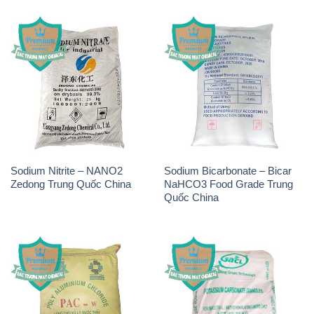
Zedong Trung Quốc China
NaHCO3 Food Grade Trung
Quốc China
PAC – Polyaluminium
K2Co3 – Potassium
Chloride Việt Trì Việt Nam
Carbonate GACL Ấn Độ India