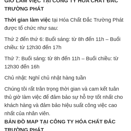
Chủ nhật: Nghỉ chủ nhật hàng tuần
Chúng tôi rất trân trọng thời gian và cam kết tuân
thủ giờ làm việc để đảm bảo sự hỗ trợ tốt nhất cho
khách hàng và đảm bảo hiệu suất công việc cao
nhất của nhân viên.
BẢN ĐỒ MAP TẠI CÔNG TY HÓA CHẤT ĐẮC
TRƯỜNG PHÁT
ĐỊA CHỈ: 1229C Quốc lộ 1A, Phường Bình Trị
Đông B, Quận Bình Tân, Sài Gòn TP. Hồ Chí
Minh