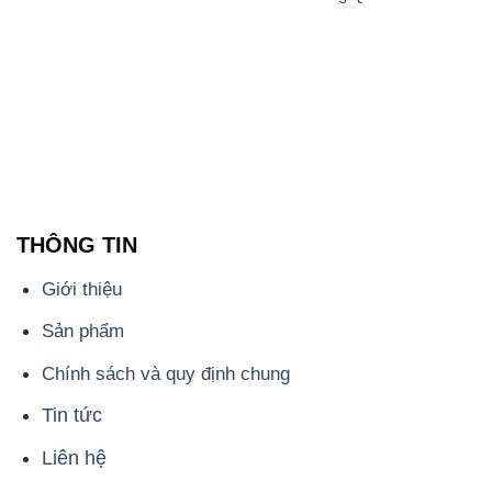
Giới thiệu
Sản phẩm
Chính sách và quy định chung
Tin tức
Liên hệ
📞
PHÒNG KINH DOANH - CÔNG TY HÓA CHẤT
ĐẮC TRƯỜNG PHÁT
🌐
🌐 Website: https://congtyhoachat.net/
📞 Hotline: - 0933.920.505 - 028.3504.5555
- 028.3756.1835 - 028.3756.1840 - 028.3756.1841-
028.3756.1842