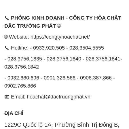
- 0932.660.696 - 0901.326.566 - 0906.387.866 -
0902.765.866
📧 Email: hoachat@dactruongphat.vn
ĐỊA CHỈ
1229C Quốc lộ 1A, Phường Bình Trị Đông B,
Quận Bình Tân, TP. Hồ Chí Minh
CÔNG TY XNK TM SX HÓA CHẤT ĐẮC TRƯỜNG
PHÁT
Công ty Hóa Chất Đắc Trường Phát, hoạt động dưới
tên miền
congtyhoachat.net
, là một đơn vị chuyên
kinh doanh và phân phối các loại hóa chất công