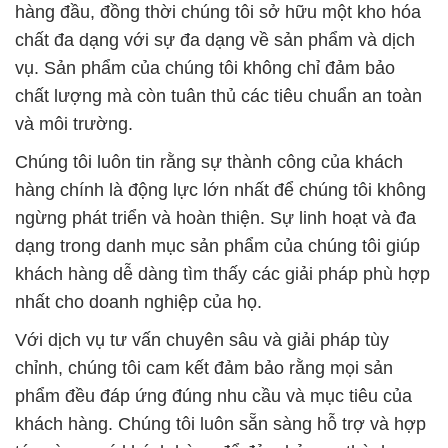
dạng trong danh mục sản phẩm của chúng tôi giúp
khách hàng dễ dàng tìm thấy các giải pháp phù hợp
nhất cho doanh nghiệp của họ.
Với dịch vụ tư vấn chuyên sâu và giải pháp tùy
chỉnh, chúng tôi cam kết đảm bảo rằng mọi sản
phẩm đều đáp ứng đúng nhu cầu và mục tiêu của
khách hàng. Chúng tôi luôn sẵn sàng hỗ trợ và hợp
tác cùng quý khách hàng để đảm bảo sự thành
công và bền vững trong kinh doanh của họ.
# Công ty chuyên cung ứng ∞ phân phối Hóa chất
Sulfate Dodecyl * Sodium Lauryl Sulphate 94%
Trung Quốc China
# Cty bán ¬ phân phối Hóa chất Sulfate Dodecyl *
Sodium Lauryl Sulphate 94% Trung Quốc China
# Cty phân phối ♦ kinh doanh Hóa chất Sulfate
Dodecyl * Sodium Lauryl Sulphate 94% Trung Quốc