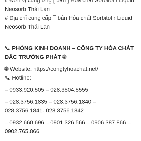
# Đơn vị cung ứng [ bán ] Hóa chất Sorbitol › Liquid
Neosorb Thái Lan
# Địa chỉ cung cấp ¯ bán Hóa chất Sorbitol › Liquid
Neosorb Thái Lan
📞
PHÒNG KINH DOANH – CÔNG TY HÓA CHẤT
ĐẮC TRƯỜNG PHÁT
🌐
🌐 Website: https://congtyhoachat.net/
📞 Hotline:
– 0933.920.505 – 028.3504.5555
– 028.3756.1835 – 028.3756.1840 –
028.3756.1841- 028.3756.1842
– 0932.660.696 – 0901.326.566 – 0906.387.866 –
0902.765.866