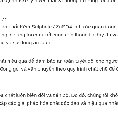
ví dụ như xử lý nước thải và phòng trừ rong rêu tron
:**
a hóa chất Kẽm Sulphate / ZnSO4 là bước quan trọn
ụng. Chúng tôi cam kết cung cấp thông tin đầy đủ v
ng và sử dụng an toàn.
hất hiệu quả để đảm bảo an toàn tuyệt đối cho ngườ
đóng gói và vận chuyển theo quy trình chặt chẽ để
 chất luôn biến đổi và tiến bộ. Do đó, chúng tôi kh
cấp các giải pháp hóa chất độc đáo và hiệu quả nhấ