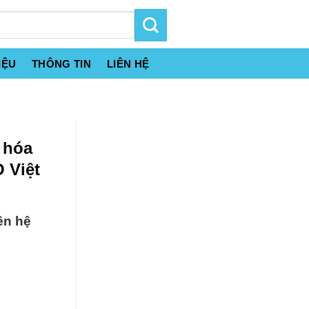
IỆU
THÔNG TIN
LIÊN HỆ
 hóa
 Việt
ên hệ