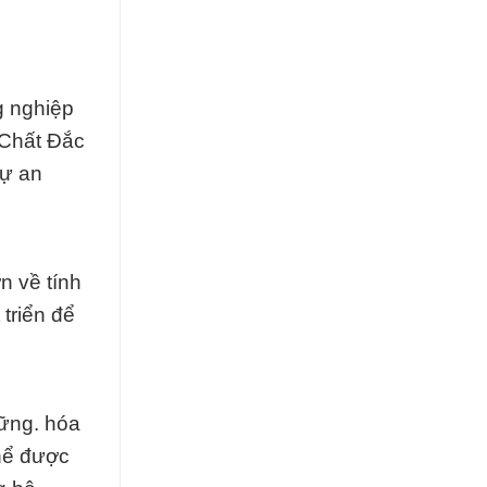
g nghiệp
 Chất Đắc
sự an
n về tính
triển để
vững. hóa
hể được