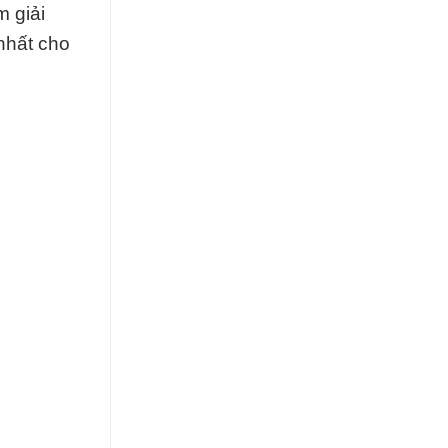
m giải
 nhất cho