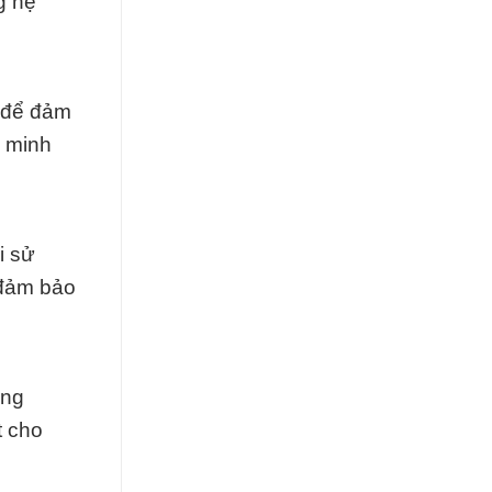
g hệ
g để đảm
à minh
i sử
 đảm bảo
ông
t cho