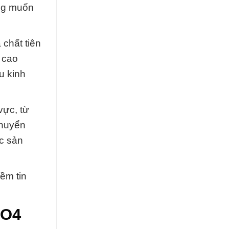
ong muốn
chất tiên
 cao
u kinh
vực, từ
chuyển
c sản
ềm tin
SO4