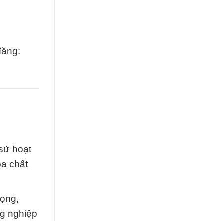
đăng:
 sử hoạt
óa chất
rọng,
ng nghiệp