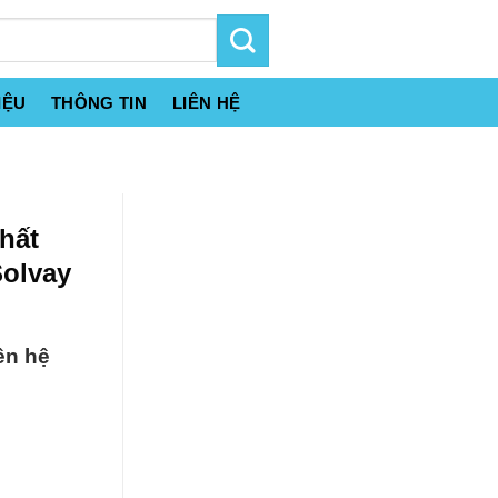
IỆU
THÔNG TIN
LIÊN HỆ
hất
olvay
ên hệ