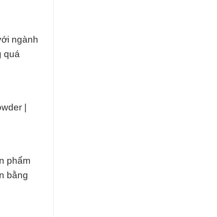
với ngành
g quá
owder |
ản phẩm
ân bằng