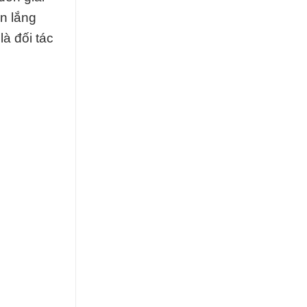
ôn lắng
à đối tác