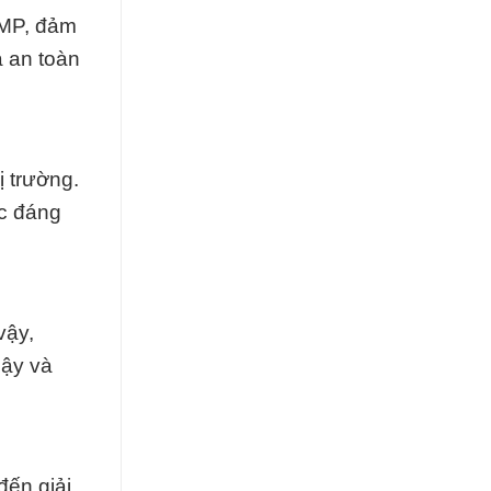
GMP, đảm
à an toàn
ị trường.
ác đáng
vậy,
cậy và
ến giải