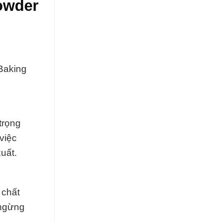
owder
Baking
trọng
việc
uất.
 chất
 ngừng