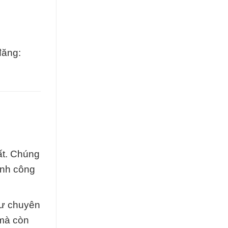
đăng:
ất. Chúng
ành công
sư chuyên
 mà còn