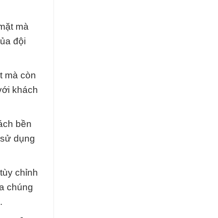
 mặt mà
của đội
ất mà còn
 với khách
cách bền
à sử dụng
tùy chỉnh
ủa chúng
.