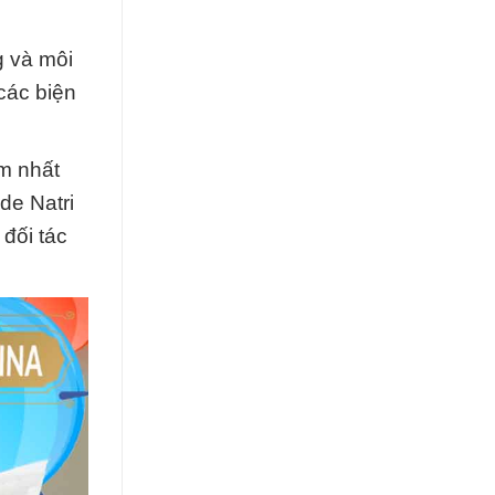
g và môi
các biện
âm nhất
de Natri
đối tác