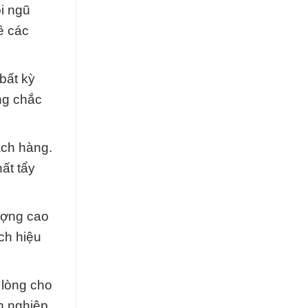
i ngũ
ề các
bất kỳ
ng chắc
ách hàng.
ất tẩy
ượng cao
ch hiệu
 lòng cho
n nghiệp