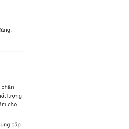
đăng:
à phân
hất lượng
hẩm cho
cung cấp