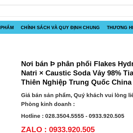
 PHẨM
CHÍNH SÁCH VÀ QUY ĐỊNH CHUNG
THƯƠNG H
Nơi bán Þ phân phối Flakes Hyd
Natri × Caustic Soda Vảy 98% Ti
Thiên Nghiệp Trung Quốc China
Giá bán sản phẩm, Quý khách vui lòng li
Phòng kinh doanh :
Hotline : 028.3504.5555 - 0933.920.505
ZALO : 0933.920.505