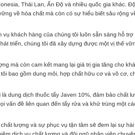
donesia, Thái Lan, Ấn Độ và nhiều quốc gia khác. Độ
 vững về hóa chất mà còn có sự hiểu biết sâu rộng v
 vụ khách hàng của chúng tôi luôn sẵn sàng hỗ trợ 
hát triển, chúng tôi đã xây dựng được một vị thế vữ
ng mà còn cam kết mang lại giá trị gia tăng cho kh
ôi bao gồm dung môi, hợp chất hữu cơ và vô cơ, ch
i là dung dịch thuốc tẩy Javen 10%, đảm bảo chất l
ọi vấn đề liên quan đến tẩy rửa và khử trùng một cá
 chất lượng và sự phục vụ tận tâm sẽ đem lại sự hài
ghiệm dịch vụ chất lượng và đội ngũ nhân viên chuyê