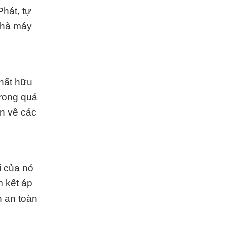
Phát, tự
 nhà máy
hất hữu
trong quá
ơn về các
i của nó
m kết áp
 an toàn