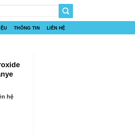
IỆU
THÔNG TIN
LIÊN HỆ
roxide
anye
ên hệ