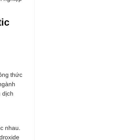
ic
công thức
 ngành
 dịch
ác nhau.
droxide