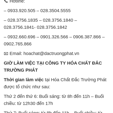
📞 Hotline:
– 0933.920.505 – 028.3504.5555
– 028.3756.1835 – 028.3756.1840 –
028.3756.1841- 028.3756.1842
– 0932.660.696 – 0901.326.566 – 0906.387.866 –
0902.765.866
📧 Email: hoachat@dactruongphat.vn
GIỜ LÀM VIỆC TẠI CÔNG TY HÓA CHẤT ĐẮC
TRƯỜNG PHÁT
Thời gian làm việc
tại Hóa Chất Đắc Trường Phát
được tổ chức như sau:
Thứ 2 đến thứ 6: Buổi sáng: từ 8h đến 11h – Buổi
chiều: từ 12h30 đến 17h
Thứ 7: Buổi sáng: từ 8h đến 11h – Buổi chiều: từ