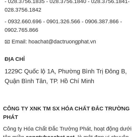
- 028.3756.1835 - 028.3756.1840 - 028.3756.1841-
028.3756.1842
- 0932.660.696 - 0901.326.566 - 0906.387.866 -
0902.765.866
📧 Email: hoachat@dactruongphat.vn
ĐỊA CHỈ
1229C Quốc lộ 1A, Phường Bình Trị Đông B,
Quận Bình Tân, TP. Hồ Chí Minh
CÔNG TY XNK TM SX HÓA CHẤT ĐẮC TRƯỜNG
PHÁT
Công ty Hóa Chất Đắc Trường Phát, hoạt động dưới