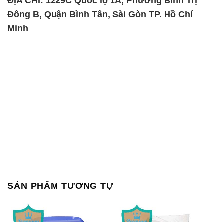
ĐỊA CHỈ: 1229C Quốc lộ 1A, Phường Bình Trị
Đông B, Quận Bình Tân, Sài Gòn TP. Hồ Chí
Minh
SẢN PHẨM TƯƠNG TỰ