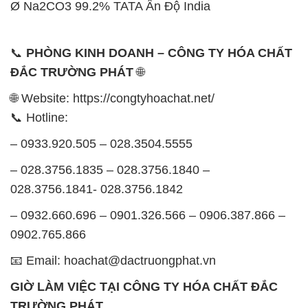
Ø Na2CO3 99.2% TATA Ấn Độ India
📞
PHÒNG KINH DOANH – CÔNG TY HÓA CHẤT
ĐẮC TRƯỜNG PHÁT
🌐
🌐 Website: https://congtyhoachat.net/
📞 Hotline:
– 0933.920.505 – 028.3504.5555
– 028.3756.1835 – 028.3756.1840 –
028.3756.1841- 028.3756.1842
– 0932.660.696 – 0901.326.566 – 0906.387.866 –
0902.765.866
📧 Email: hoachat@dactruongphat.vn
GIỜ LÀM VIỆC TẠI CÔNG TY HÓA CHẤT ĐẮC
TRƯỜNG PHÁT