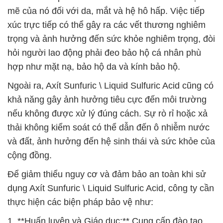
mẽ của nó đối với da, mắt và hệ hô hấp. Việc tiếp
xúc trực tiếp có thể gây ra các vết thương nghiêm
trọng và ảnh hưởng đến sức khỏe nghiêm trọng, đòi
hỏi người lao động phải đeo bảo hộ cá nhân phù
hợp như mặt nạ, bảo hộ da và kính bảo hộ.
Ngoài ra, Axít Sunfuric \ Liquid Sulfuric Acid cũng có
khả năng gây ảnh hưởng tiêu cực đến môi trường
nếu không được xử lý đúng cách. Sự rò rỉ hoặc xả
thải không kiểm soát có thể dẫn đến ô nhiễm nước
và đất, ảnh hưởng đến hệ sinh thái và sức khỏe của
cộng đồng.
Để giảm thiểu nguy cơ và đảm bảo an toàn khi sử
dụng Axít Sunfuric \ Liquid Sulfuric Acid, công ty cần
thực hiện các biện pháp bảo vệ như:
1. **Huấn luyện và Giáo dục:** Cung cấp đào tạo