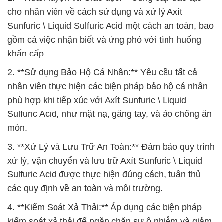
cho nhân viên về cách sử dụng và xử lý Axít
Sunfuric \ Liquid Sulfuric Acid một cách an toàn, bao
gồm cả việc nhận biết và ứng phó với tình huống
khẩn cấp.
2. **Sử dụng Bảo Hộ Cá Nhân:** Yêu cầu tất cả
nhân viên thực hiện các biện pháp bảo hộ cá nhân
phù hợp khi tiếp xúc với Axít Sunfuric \ Liquid
Sulfuric Acid, như mặt nạ, găng tay, và áo chống ăn
mòn.
3. **Xử Lý và Lưu Trữ An Toàn:** Đảm bảo quy trình
xử lý, vận chuyển và lưu trữ Axít Sunfuric \ Liquid
Sulfuric Acid được thực hiện đúng cách, tuân thủ
các quy định về an toàn và môi trường.
4. **Kiểm Soát Xả Thải:** Áp dụng các biện pháp
kiểm soát xả thải để ngăn chặn sự ô nhiễm và giảm