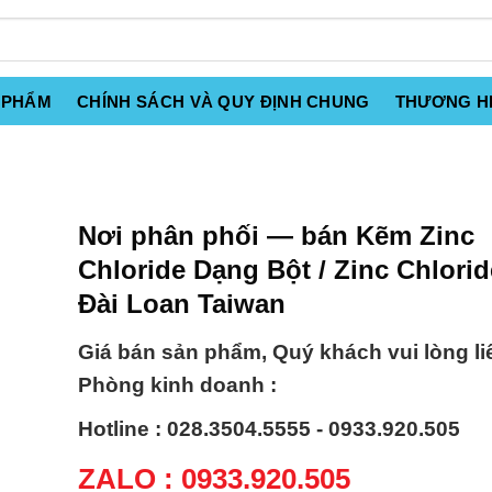
 PHẨM
CHÍNH SÁCH VÀ QUY ĐỊNH CHUNG
THƯƠNG H
Nơi phân phối — bán Kẽm Zinc
Chloride Dạng Bột / Zinc Chlori
Đài Loan Taiwan
Giá bán sản phẩm, Quý khách vui lòng li
Phòng kinh doanh :
Hotline : 028.3504.5555 - 0933.920.505
ZALO : 0933.920.505