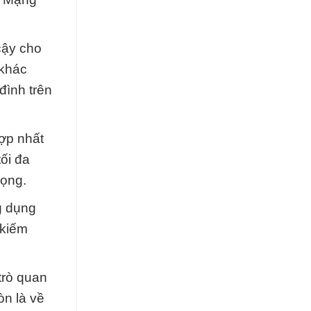
cậy cho
 khác
đình trên
ợp nhất
ối đa
rọng.
g dụng
 kiếm
trò quan
òn là về