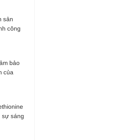
h sản
ành công
đảm bảo
m của
ethionine
o sự sáng