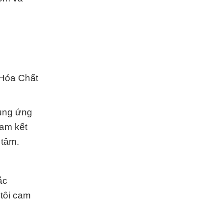
 Hóa Chất
cung ứng
cam kết
 tâm.
ắc
tôi cam