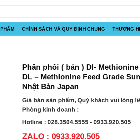
 PHẨM
CHÍNH SÁCH VÀ QUY ĐỊNH CHUNG
THƯƠNG H
Phân phối ( bán ) Dl- Methionine
DL – Methionine Feed Grade Su
Nhật Bản Japan
Giá bán sản phẩm, Quý khách vui lòng li
Phòng kinh doanh :
Hotline : 028.3504.5555 - 0933.920.505
ZALO : 0933.920.505