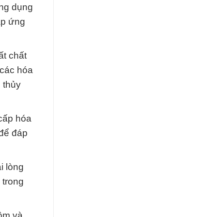
ứng dụng
đáp ứng
t chất
 các hóa
 thủy
 cấp hóa
 để đáp
i lòng
 trong
uộm và