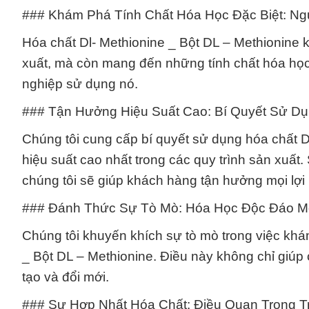
### Khám Phá Tính Chất Hóa Học Đặc Biệt: N
Hóa chất Dl- Methionine _ Bột DL – Methionine k
xuất, mà còn mang đến những tính chất hóa học
nghiệp sử dụng nó.
### Tận Hưởng Hiệu Suất Cao: Bí Quyết Sử D
Chúng tôi cung cấp bí quyết sử dụng hóa chất 
hiệu suất cao nhất trong các quy trình sản xuấ
chúng tôi sẽ giúp khách hàng tận hưởng mọi lợi 
### Đánh Thức Sự Tò Mò: Hóa Học Độc Đáo 
Chúng tôi khuyến khích sự tò mò trong việc kh
_ Bột DL – Methionine. Điều này không chỉ giúp 
tạo và đổi mới.
### Sự Hợp Nhất Hóa Chất: Điều Quan Trọng T