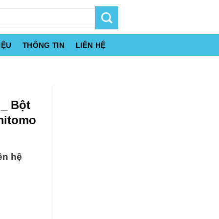
IỆU
THÔNG TIN
LIÊN HỆ
 _ Bột
mitomo
ên hệ