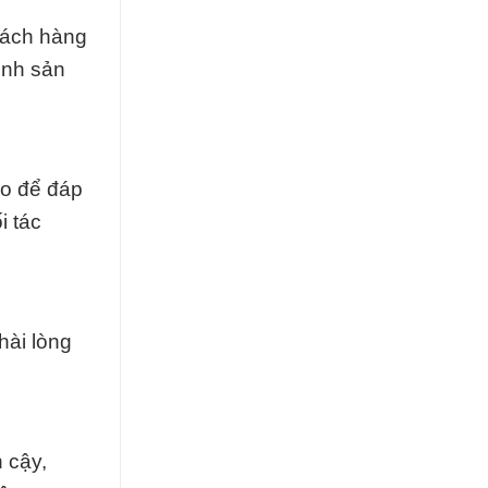
khách hàng
ình sản
ao để đáp
i tác
hài lòng
 cậy,