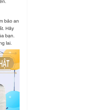
ên.
ảm bảo an
ất. Hãy
ủa bạn.
g lai.