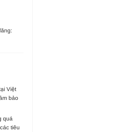
đăng:
ại Việt
đảm bảo
g quá
các tiêu