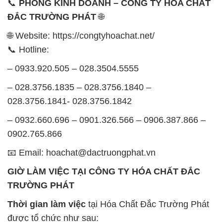
📞
PHÒNG KINH DOANH – CÔNG TY HÓA CHẤT
ĐẮC TRƯỜNG PHÁT
🌐
🌐 Website: https://congtyhoachat.net/
📞 Hotline:
– 0933.920.505 – 028.3504.5555
– 028.3756.1835 – 028.3756.1840 –
028.3756.1841- 028.3756.1842
– 0932.660.696 – 0901.326.566 – 0906.387.866 –
0902.765.866
📧 Email: hoachat@dactruongphat.vn
GIỜ LÀM VIỆC TẠI CÔNG TY HÓA CHẤT ĐẮC
TRƯỜNG PHÁT
Thời gian làm việc
tại Hóa Chất Đắc Trường Phát
được tổ chức như sau: