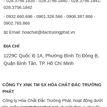
- 028.3756.1835 - 028.3756.1840 - 028.3756.1841-
028.3756.1842
- 0932.660.696 - 0901.326.566 - 0906.387.866 -
0902.765.866
📧 Email: hoachat@dactruongphat.vn
ĐỊA CHỈ
1229C Quốc lộ 1A, Phường Bình Trị Đông B,
Quận Bình Tân, TP. Hồ Chí Minh
CÔNG TY XNK TM SX HÓA CHẤT ĐẮC TRƯỜNG
PHÁT
Công ty Hóa Chất Đắc Trường Phát, hoạt động dưới