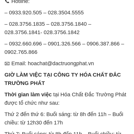
📞 Hotline:
– 0933.920.505 – 028.3504.5555
– 028.3756.1835 – 028.3756.1840 –
028.3756.1841- 028.3756.1842
– 0932.660.696 – 0901.326.566 – 0906.387.866 –
0902.765.866
📧 Email: hoachat@dactruongphat.vn
GIỜ LÀM VIỆC TẠI CÔNG TY HÓA CHẤT ĐẮC
TRƯỜNG PHÁT
Thời gian làm việc
tại Hóa Chất Đắc Trường Phát
được tổ chức như sau:
Thứ 2 đến thứ 6: Buổi sáng: từ 8h đến 11h – Buổi
chiều: từ 12h30 đến 17h
Thứ 7: Buổi sáng: từ 8h đến 11h – Buổi chiều: từ