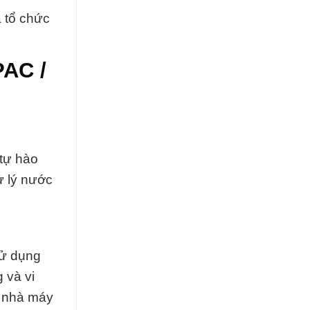
 tổ chức
PAC /
 tự hào
ử lý nước
sử dụng
 và vi
c nhà máy