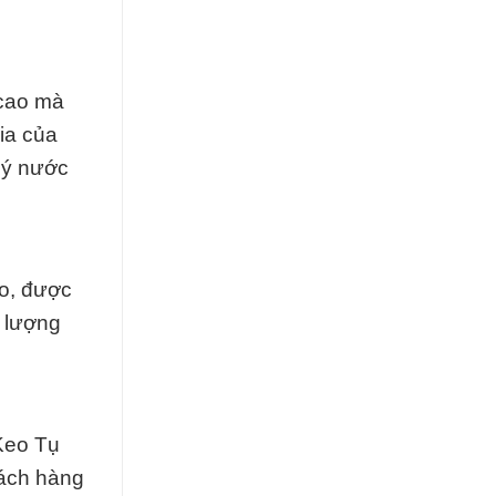
 cao mà
ia của
 lý nước
o, được
t lượng
 Keo Tụ
hách hàng