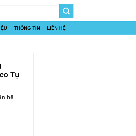
IỆU
THÔNG TIN
LIÊN HỆ
g
Keo Tụ
ên hệ