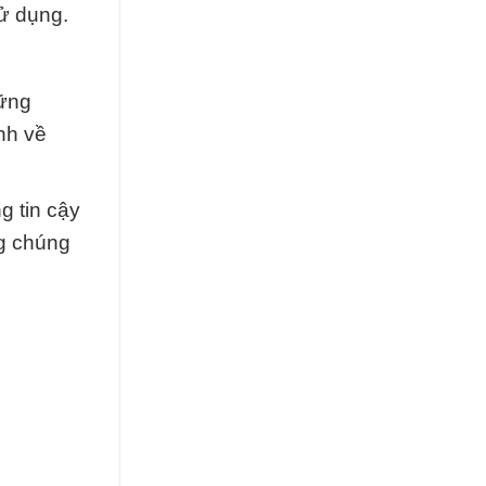
ử dụng.
vững
nh về
g tin cậy
ng chúng