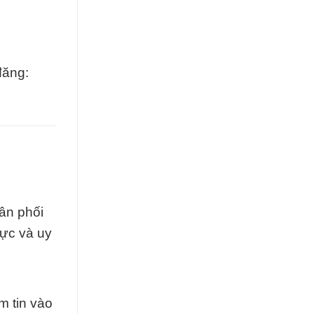
đăng:
ân phối
hực và uy
m tin vào