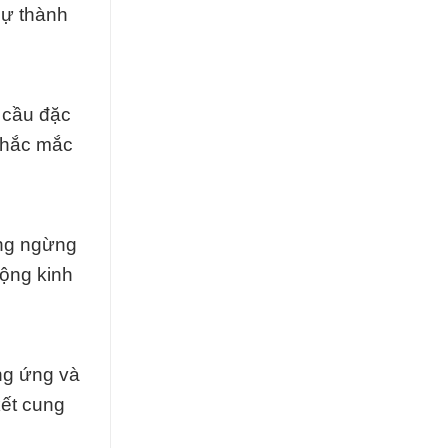
sự thành
 cầu đặc
 thắc mắc
ông ngừng
động kinh
ng ứng và
kết cung