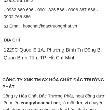
028.3756.1842
- 0932.660.696 - 0901.326.566 - 0906.387.866 -
0902.765.866
📧 Email: hoachat@dactruongphat.vn
ĐỊA CHỈ
1229C Quốc lộ 1A, Phường Bình Trị Đông B,
Quận Bình Tân, TP. Hồ Chí Minh
CÔNG TY XNK TM SX HÓA CHẤT ĐẮC TRƯỜNG
PHÁT
Công ty Hóa Chất Đắc Trường Phát, hoạt động dưới
tên miền
congtyhoachat.net
, là một đơn vị chuyên
kinh doanh và phân phối các loại hóa chất công