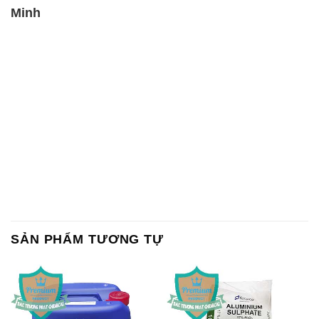
SẢN PHẨM TƯƠNG TỰ
Chất Bảo Quản CMIT Thái
Phèn Nhôm – Al2(SO4)3 17%
Lan Thailand
Ấn Độ India