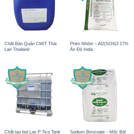
Chất tạo bọt Las P Tico Tank
Sodium Benzoate – Mốc Bột
IBC Bồn Việt Nam
Kalama Food Grade Mỹ Usa