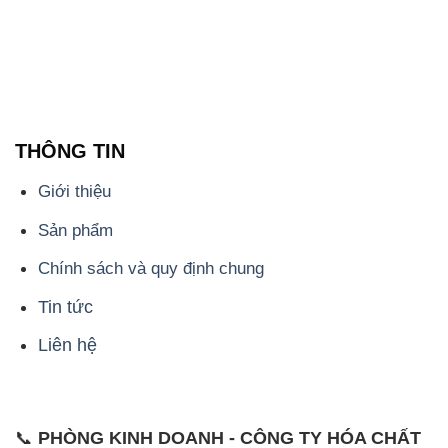
Chính sách và quy định chung
Tin tức
Liên hệ
📞
PHÒNG KINH DOANH - CÔNG TY HÓA CHẤT
ĐẮC TRƯỜNG PHÁT
🌐
🌐 Website: https://congtyhoachat.net/
📞 Hotline: - 0933.920.505 - 028.3504.5555
- 028.3756.1835 - 028.3756.1840 - 028.3756.1841-
028.3756.1842
- 0932.660.696 - 0901.326.566 - 0906.387.866 -
0902.765.866