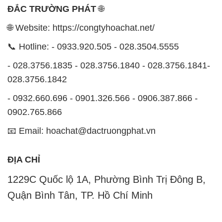
📧 Email: hoachat@dactruongphat.vn
ĐỊA CHỈ
1229C Quốc lộ 1A, Phường Bình Trị Đông B,
Quận Bình Tân, TP. Hồ Chí Minh
CÔNG TY XNK TM SX HÓA CHẤT ĐẮC TRƯỜNG
PHÁT
Công ty Hóa Chất Đắc Trường Phát, hoạt động dưới
tên miền
congtyhoachat.net
, là một đơn vị chuyên
kinh doanh và phân phối các loại hóa chất công
nghiệp đa dạng nhằm đáp ứng nhu cầu sử dụng của
khách hàng một cách tốt nhất.