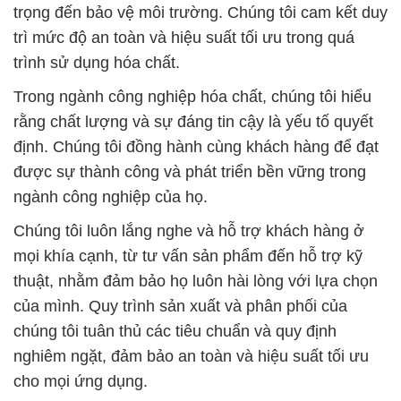
Chúng tôi luôn lắng nghe và hỗ trợ khách hàng ở
mọi khía cạnh, từ tư vấn sản phẩm đến hỗ trợ kỹ
thuật, nhằm đảm bảo họ luôn hài lòng với lựa chọn
của mình. Quy trình sản xuất và phân phối của
chúng tôi tuân thủ các tiêu chuẩn và quy định
nghiêm ngặt, đảm bảo an toàn và hiệu suất tối ưu
cho mọi ứng dụng.
Chúng tôi xem khách hàng không chỉ là đối tác mà
còn là tài sản quý báu nhất. Đắc Trường Phát cam
kết tiếp tục nỗ lực hết mình để đáp ứng mọi nhu cầu
và mong muốn của quý vị trong tương lai.
# Địa chỉ kinh doanh ■ bán Axit Photphoric / Acid
Phosphoric Dạng Nước Food Grade Trung Quốc
# Đơn vị chuyên kinh doanh ▲ phân phối Axit
Photphoric / Acid Phosphoric Dạng Nước Food