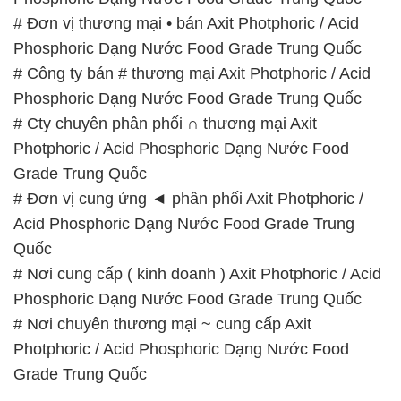
Acid Phosphoric Dạng Nước Food Grade Trung
Quốc
# Nơi cung cấp ( kinh doanh ) Axit Photphoric / Acid
Phosphoric Dạng Nước Food Grade Trung Quốc
# Nơi chuyên thương mại ~ cung cấp Axit
Photphoric / Acid Phosphoric Dạng Nước Food
Grade Trung Quốc
📞
PHÒNG KINH DOANH – CÔNG TY HÓA CHẤT
ĐẮC TRƯỜNG PHÁT
🌐
🌐 Website: https://congtyhoachat.net/
📞 Hotline:
– 0933.920.505 – 028.3504.5555
– 028.3756.1835 – 028.3756.1840 –
028.3756.1841- 028.3756.1842