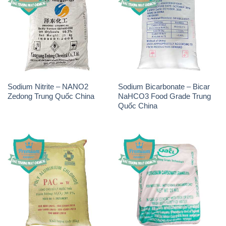
PAC – Polyaluminium
K2Co3 – Potassium
Chloride Việt Trì Việt Nam
Carbonate GACL Ấn Độ India