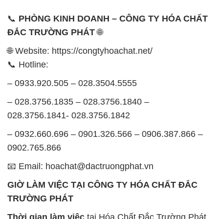
– 0932.660.696 – 0901.326.566 – 0906.387.866 –
0902.765.866
📧 Email: hoachat@dactruongphat.vn
GIỜ LÀM VIỆC TẠI CÔNG TY HÓA CHẤT ĐẮC
TRƯỜNG PHÁT
Thời gian làm việc
tại Hóa Chất Đắc Trường Phát
được tổ chức như sau:
Thứ 2 đến thứ 6: Buổi sáng: từ 8h đến 11h – Buổi
chiều: từ 12h30 đến 17h
Thứ 7: Buổi sáng: từ 8h đến 11h – Buổi chiều: từ
12h30 đến 16h
Chủ nhật: Nghỉ chủ nhật hàng tuần
Chúng tôi rất trân trọng thời gian và cam kết tuân