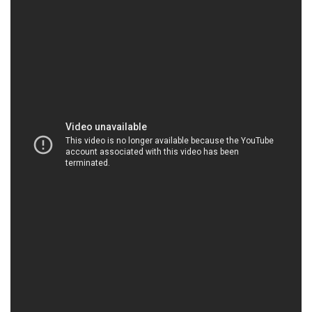
CONGTYHOACHAT.NET | Công ty chuyên
thương mại & phân phối hóa chất tại Thành phố
Hồ Chí Minh
Công ty Hóa chất Đắc Trường Phát tự hào là đối tác
đáng tin cậy cho mọi ngành công nghiệp, mang đến
giải pháp hoàn hảo cho các nhu cầu đặc biệt của