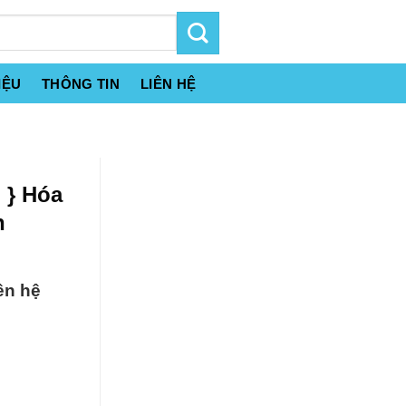
IỆU
THÔNG TIN
LIÊN HỆ
 } Hóa
n
ên hệ