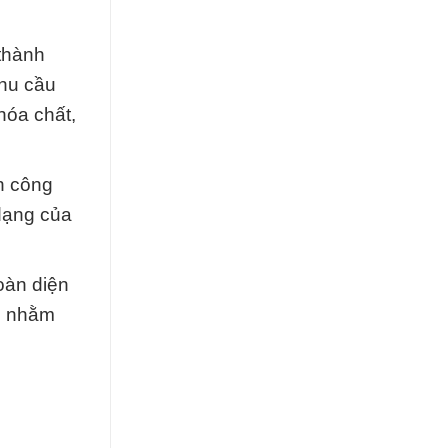
thành
nhu cầu
hóa chất,
h công
dạng của
oàn diện
ì, nhằm