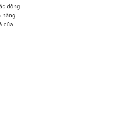
tác động
h hàng
ả của