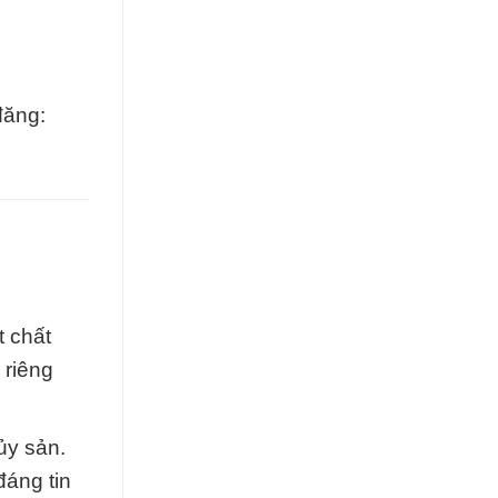
đăng:
t chất
 riêng
ủy sản.
đáng tin