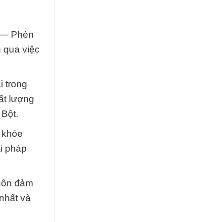
m — Phèn
 qua việc
i trong
ất lượng
Bột.
c khỏe
ải pháp
luôn đảm
nhất và