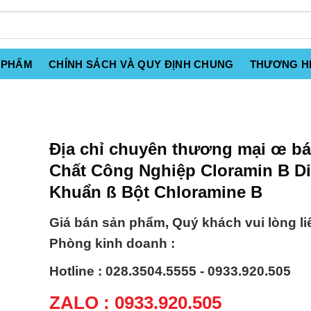
 PHẨM
CHÍNH SÁCH VÀ QUY ĐỊNH CHUNG
THƯƠNG H
Địa chỉ chuyên thương mại œ b
Chất Công Nghiệp Cloramin B Di
Khuẩn ß Bột Chloramine B
Giá bán sản phẩm, Quý khách vui lòng li
Phòng kinh doanh :
Hotline : 028.3504.5555 - 0933.920.505
ZALO : 0933.920.505