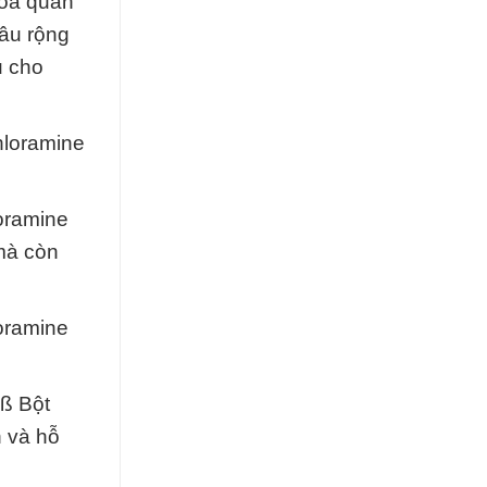
hóa quan
sâu rộng
u cho
hloramine
loramine
mà còn
oramine
 ß Bột
n và hỗ