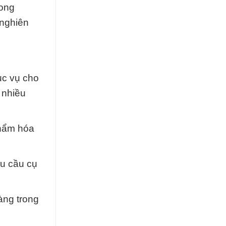
rong
 nghiên
ục vụ cho
 nhiều
phẩm hóa
êu cầu cụ
àng trong