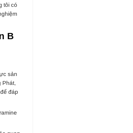
 tôi có
 nghiệm
n B
vực sản
 Phát,
 để đáp
oramine