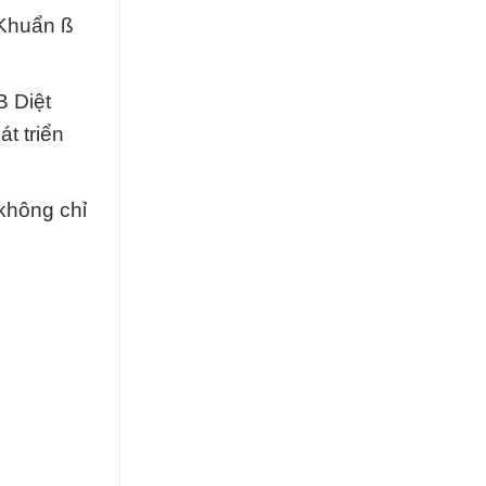
 Khuẩn ß
B Diệt
t triển
không chỉ