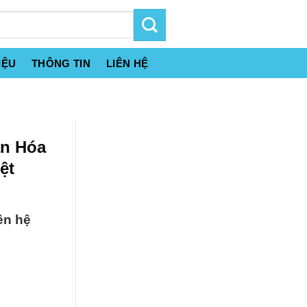
IỆU
THÔNG TIN
LIÊN HỆ
án Hóa
ệt
ên hệ