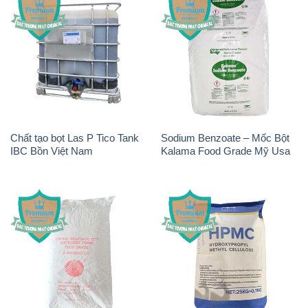
Chất tạo bọt Las P Tico Tank
Sodium Benzoate – Mốc Bột
IBC Bồn Việt Nam
Kalama Food Grade Mỹ Usa
Sodium Benzoate – Mốc Bột
Chất Tạo Đặc HPMC –
Chữ Cam Food Grade Trung
Hydroxypropyl Methyl
Quốc China
Cellulose Matecel Trung Quốc
China