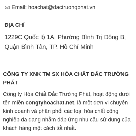
Quận Bình Tân, TP. Hồ Chí Minh
CÔNG TY XNK TM SX HÓA CHẤT ĐẮC TRƯỜNG
PHÁT
Công ty Hóa Chất Đắc Trường Phát, hoạt động dưới
tên miền
congtyhoachat.net
, là một đơn vị chuyên
kinh doanh và phân phối các loại hóa chất công
nghiệp đa dạng nhằm đáp ứng nhu cầu sử dụng của
khách hàng một cách tốt nhất.
Chúng tôi cam kết đem đến sự hài lòng và đáp ứng
mọi nhu cầu của khách hàng với tiêu chí hàng đầu.
Với tầm nhìn đó, chúng tôi không chỉ cung cấp các
sản phẩm hóa chất chất lượng cao mà còn đảm bảo