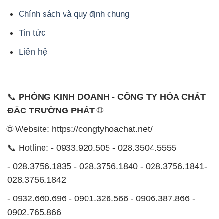
📞
PHÒNG KINH DOANH - CÔNG TY HÓA CHẤT
ĐẮC TRƯỜNG PHÁT
🌐
🌐 Website: https://congtyhoachat.net/
📞 Hotline: - 0933.920.505 - 028.3504.5555
- 028.3756.1835 - 028.3756.1840 - 028.3756.1841-
028.3756.1842
- 0932.660.696 - 0901.326.566 - 0906.387.866 -
0902.765.866
📧 Email: hoachat@dactruongphat.vn
ĐỊA CHỈ
1229C Quốc lộ 1A, Phường Bình Trị Đông B,