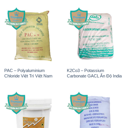
PAC – Polyaluminium
K2Co3 – Potassium
Chloride Việt Trì Việt Nam
Carbonate GACL Ấn Độ India
Chlorine – Clorin 70% Hàn
Sodium Bicarbonate – Bicar
Quốc Korea
NaHCO3 Feed Grade Hunan