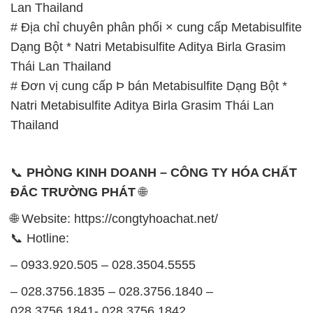
Natri Metabisulfite Aditya Birla Grasim Thái Lan
Thailand
📞
PHÒNG KINH DOANH – CÔNG TY HÓA CHẤT
ĐẮC TRƯỜNG PHÁT
🌐
🌐 Website: https://congtyhoachat.net/
📞 Hotline:
– 0933.920.505 – 028.3504.5555
– 028.3756.1835 – 028.3756.1840 –
028.3756.1841- 028.3756.1842
– 0932.660.696 – 0901.326.566 – 0906.387.866 –
0902.765.866
📧 Email: hoachat@dactruongphat.vn