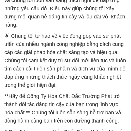
🌟 Chúng tôi tự hào về việc đóng góp vào sự phát
triển của nhiều ngành công nghiệp bằng cách cung
cấp các giải pháp hóa chất sáng tạo và hiệu quả.
Chúng tôi cam kết duy trì sự đổi mới liên tục và luôn
tìm cách cải thiện sản phẩm và dịch vụ của mình để
đáp ứng những thách thức ngày càng khắc nghiệt
trong thế giới hiện đại.
**Hãy để Công Ty Hóa Chất Đắc Trường Phát trở
thành đối tác đáng tin cậy của bạn trong lĩnh vực
hóa chất.** Chúng tôi luôn sẵn sàng hỗ trợ bạn và
đồng hành cùng bạn trên con đường thành công.
# Bán ¶ thương mại Hóa Chất Công Nghiệp Magiê
Sulphate Dạng Tinh Thể \ Magnesium Sulphate
# Địa chỉ phân phối × kinh doanh Hóa Chất Công
Nghiệp Magiê Sulphate Dạng Tinh Thể \ Magnesium
Sulphate