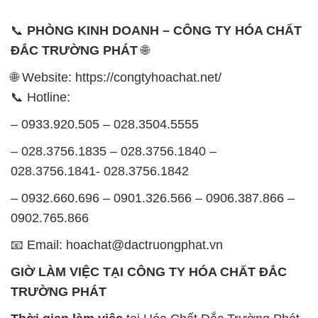
📞 Hotline:
– 0933.920.505 – 028.3504.5555
– 028.3756.1835 – 028.3756.1840 –
028.3756.1841- 028.3756.1842
– 0932.660.696 – 0901.326.566 – 0906.387.866 –
0902.765.866
📧 Email: hoachat@dactruongphat.vn
GIỜ LÀM VIỆC TẠI CÔNG TY HÓA CHẤT ĐẮC
TRƯỜNG PHÁT
Thời gian làm việc
tại Hóa Chất Đắc Trường Phát
được tổ chức như sau:
Thứ 2 đến thứ 6: Buổi sáng: từ 8h đến 11h – Buổi
chiều: từ 12h30 đến 17h