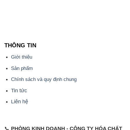
THÔNG TIN
Giới thiệu
Sản phẩm
Chính sách và quy định chung
Tin tức
Liên hệ
📞
PHÒNG KINH DOANH - CÔNG TY HÓA CHẤT
ĐẮC TRƯỜNG PHÁT
🌐
🌐 Website: https://congtyhoachat.net/
📞 Hotline: - 0933.920.505 - 028.3504.5555