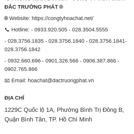
- 028.3756.1835 - 028.3756.1840 - 028.3756.1841-
028.3756.1842
- 0932.660.696 - 0901.326.566 - 0906.387.866 -
0902.765.866
📧 Email: hoachat@dactruongphat.vn
ĐỊA CHỈ
1229C Quốc lộ 1A, Phường Bình Trị Đông B,
Quận Bình Tân, TP. Hồ Chí Minh
CÔNG TY XNK TM SX HÓA CHẤT ĐẮC TRƯỜNG
PHÁT
Công ty Hóa Chất Đắc Trường Phát, hoạt động dưới