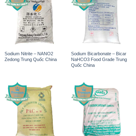
Sodium Nitrite – NANO2
Sodium Bicarbonate – Bicar
Zedong Trung Quốc China
NaHCO3 Food Grade Trung
Quốc China
PAC – Polyaluminium
K2Co3 – Potassium
Chloride Việt Trì Việt Nam
Carbonate GACL Ấn Độ India