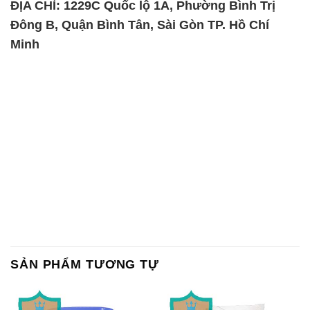
Chất Bảo Quản CMIT Thái
Phèn Nhôm – Al2(SO4)3 17%
Lan Thailand
Ấn Độ India
Chất tạo bọt Las P Tico Tank
Sodium Benzoate – Mốc Bột