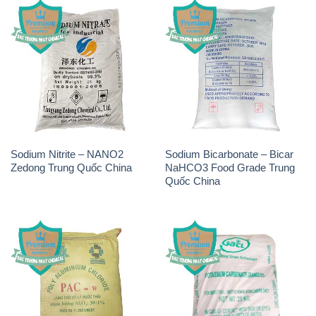
PAC – Polyaluminium
K2Co3 – Potassium
Chloride Việt Trì Việt Nam
Carbonate GACL Ấn Độ India
Chlorine – Clorin 70% Hàn
Sodium Bicarbonate – Bicar
Quốc Korea
NaHCO3 Feed Grade Hunan
Yuhua Trung Quốc China