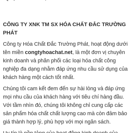
phẩm chất lượng, làm hài lòng đối tác mới có thể đạt
được thành công bền vững. Đồng thời, chúng tôi
luôn đặt mức giá cạnh tranh, tạo cơ hội phát triển
chung và tồn tại lâu dài cùng đối tác trên con đường
phát triển.
Công ty Hóa Chất Đắc Trường Phát đáp ứng đa
dạng nhu cầu hóa chất của khách hàng từ các ngành
nghề và lĩnh vực sản xuất khác nhau tại TP. Hồ Chí
Minh. Chúng tôi xem việc cung cấp và phân phối
những sản phẩm hóa chất chất lượng và giá thành
tốt nhất là sứ mệnh của mình.
Chúng tôi tự hào có đội ngũ nhân viên chuyên nghiệp
và giàu kinh nghiệm, luôn sẵn sàng tư vấn và cung
cấp giải pháp tối ưu cho khách hàng. Sự hài lòng và
thành công của khách hàng là ưu tiên hàng đầu của