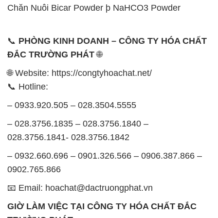
được tổ chức như sau:
Thứ 2 đến thứ 6: Buổi sáng: từ 8h đến 11h – Buổi
chiều: từ 12h30 đến 17h
Thứ 7: Buổi sáng: từ 8h đến 11h – Buổi chiều: từ
12h30 đến 16h
Chủ nhật: Nghỉ chủ nhật hàng tuần
Chúng tôi rất trân trọng thời gian và cam kết tuân
thủ giờ làm việc để đảm bảo sự hỗ trợ tốt nhất cho
khách hàng và đảm bảo hiệu suất công việc cao
nhất của nhân viên.
BẢN ĐỒ MAP TẠI CÔNG TY HÓA CHẤT ĐẮC
TRƯỜNG PHÁT
ĐỊA CHỈ: 1229C Quốc lộ 1A, Phường Bình Trị
Đông B, Quận Bình Tân, Sài Gòn TP. Hồ Chí