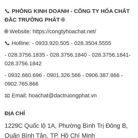
CÔNG TY XNK TM SX HÓA CHẤT ĐẮC TRƯỜNG
PHÁT
Công ty Hóa Chất Đắc Trường Phát, hoạt động dưới
tên miền
congtyhoachat.net
, là một đơn vị chuyên
kinh doanh và phân phối các loại hóa chất công
nghiệp đa dạng nhằm đáp ứng nhu cầu sử dụng của
khách hàng một cách tốt nhất.
Chúng tôi cam kết đem đến sự hài lòng và đáp ứng
mọi nhu cầu của khách hàng với tiêu chí hàng đầu.
Với tầm nhìn đó, chúng tôi không chỉ cung cấp các
sản phẩm hóa chất chất lượng cao mà còn đảm bảo
giá thành hợp lý, phù hợp với mọi ngân sách.
Uy tín là nền tảng của hoạt động kinh doanh của
chúng tôi. Chúng tôi hiểu rằng chỉ có những sản