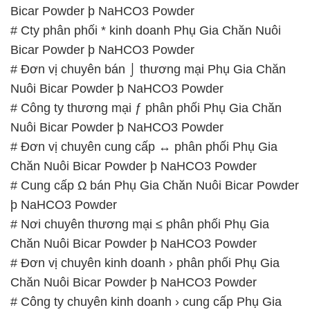
📞
PHÒNG KINH DOANH – CÔNG TY HÓA CHẤT
ĐẮC TRƯỜNG PHÁT
🌐
🌐 Website: https://congtyhoachat.net/
📞 Hotline:
– 0933.920.505 – 028.3504.5555
– 028.3756.1835 – 028.3756.1840 –
028.3756.1841- 028.3756.1842
– 0932.660.696 – 0901.326.566 – 0906.387.866 –
0902.765.866
📧 Email: hoachat@dactruongphat.vn
GIỜ LÀM VIỆC TẠI CÔNG TY HÓA CHẤT ĐẮC
TRƯỜNG PHÁT
Thời gian làm việc
tại Hóa Chất Đắc Trường Phát