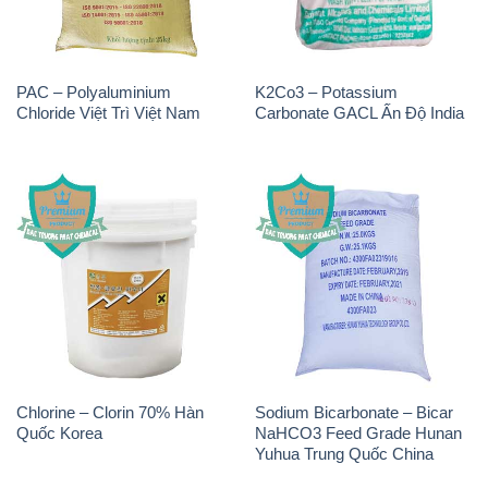
THÔNG TIN
Giới thiệu
Sản phẩm
Chính sách và quy định chung
Tin tức
Liên hệ
📞
PHÒNG KINH DOANH - CÔNG TY HÓA CHẤT