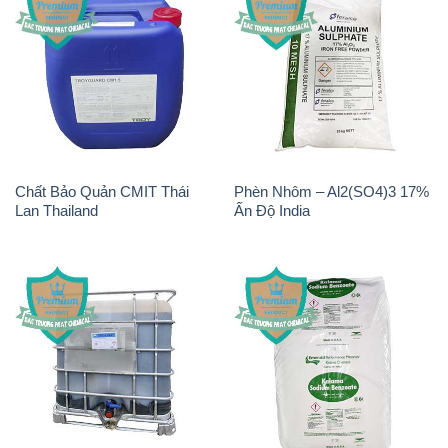
IBC Bồn Việt Nam
Kalama Food Grade Mỹ Usa
Sodium Benzoate – Mốc Bột
Chất Tạo Đặc HPMC –
Chữ Cam Food Grade Trung
Hydroxypropyl Methyl
Quốc China
Cellulose Matecel Trung Quốc
China