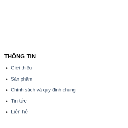
ĐẮC TRƯỜNG PHÁT
🌐
🌐 Website: https://congtyhoachat.net/
📞 Hotline: - 0933.920.505 - 028.3504.5555
- 028.3756.1835 - 028.3756.1840 - 028.3756.1841-
028.3756.1842
- 0932.660.696 - 0901.326.566 - 0906.387.866 -
0902.765.866
📧 Email: hoachat@dactruongphat.vn
ĐỊA CHỈ
1229C Quốc lộ 1A, Phường Bình Trị Đông B,
Quận Bình Tân, TP. Hồ Chí Minh