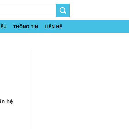
IỆU
THÔNG TIN
LIÊN HỆ
g
ên hệ