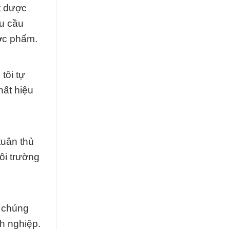
t dược
u cầu
ợc phẩm.
tôi tự
hất hiệu
tuân thủ
ôi trường
, chúng
nh nghiệp.