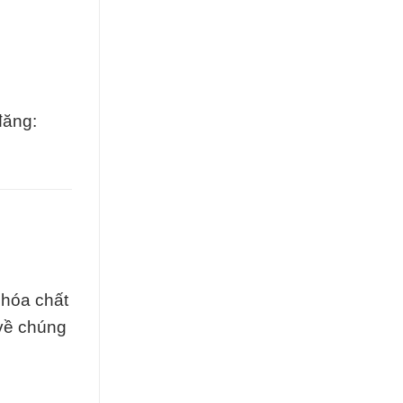
đăng:
hóa chất
 về chúng