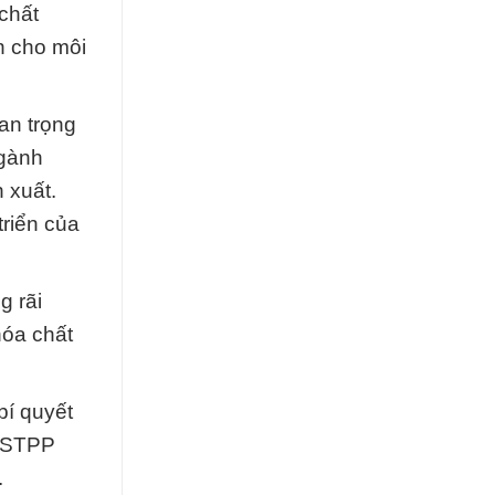
chất
n cho môi
an trọng
ngành
 xuất.
riển của
g rãi
hóa chất
bí quyết
t STPP
.