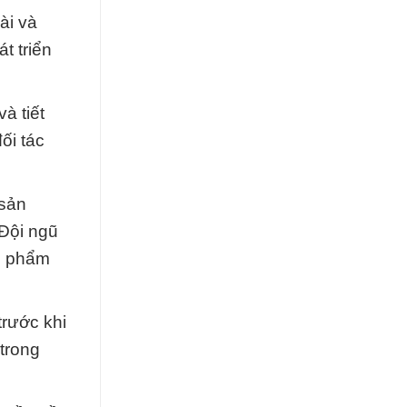
ài và
t triển
à tiết
ối tác
 sản
Đội ngũ
ản phẩm
trước khi
trong