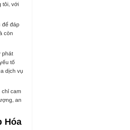
tôi, với
c để đáp
à còn
 phát
yếu tố
ua dịch vụ
g chỉ cam
lượng, an
p Hóa