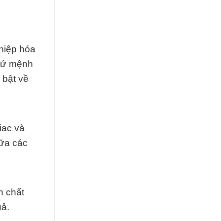
hiệp hóa
 sứ mệnh
 bật về
iac và
iữa các
h chất
uả.