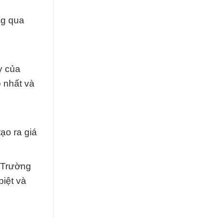
ng qua
y của
 nhất và
ạo ra giá
 Trường
biệt và