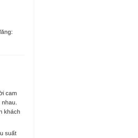
đăng:
hời cam
 nhau.
ch khách
u suất