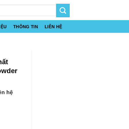
IỆU
THÔNG TIN
LIÊN HỆ
hất
owder
ên hệ