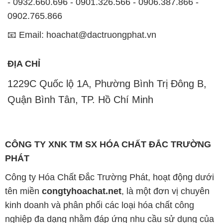
- 0932.660.696 - 0901.326.566 - 0906.387.866 -
0902.765.866
📧 Email: hoachat@dactruongphat.vn
ĐỊA CHỈ
1229C Quốc lộ 1A, Phường Bình Trị Đông B,
Quận Bình Tân, TP. Hồ Chí Minh
CÔNG TY XNK TM SX HÓA CHẤT ĐẮC TRƯỜNG
PHÁT
Công ty Hóa Chất Đắc Trường Phát, hoạt động dưới
tên miền
congtyhoachat.net
, là một đơn vị chuyên
kinh doanh và phân phối các loại hóa chất công
nghiệp đa dạng nhằm đáp ứng nhu cầu sử dụng của