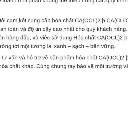
 thành một phần không thể thiếu trong các quy trình
tôi cam kết cung cấp hóa chất CA(OCL)2 þ CA(CLO
 an toàn và độ tin cậy cao nhất cho quý khách hàng
 lên hàng đầu, và việc sử dụng Hóa chất CA(OCL)2 þ
ớng tới một tương lai xanh – sạch – bền vững.
c tư vấn và hỗ trợ về sản phẩm hóa chất CA(OCL)2 
a chất khác. Cùng chung tay bảo vệ môi trường và