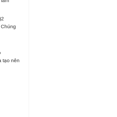
 làm
)2
. Chúng
þ
 tạo nên