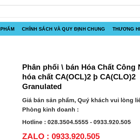
 PHẨM
CHÍNH SÁCH VÀ QUY ĐỊNH CHUNG
THƯƠNG H
Phân phối \ bán Hóa Chất Công 
hóa chất CA(OCL)2 þ CA(CLO)2
Granulated
Giá bán sản phẩm, Quý khách vui lòng li
Phòng kinh doanh :
Hotline : 028.3504.5555 - 0933.920.505
ZALO : 0933.920.505