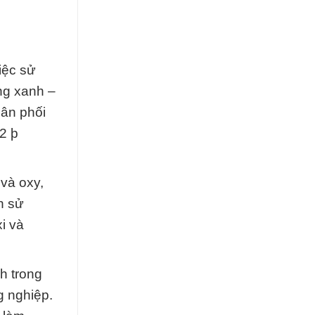
iệc sử
ng xanh –
hân phối
2 þ
và oxy,
h sử
i và
h trong
g nghiệp.