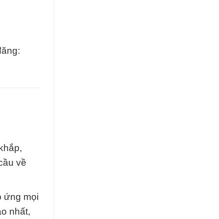
đăng:
khắp,
 cầu về
p ứng mọi
o nhất,