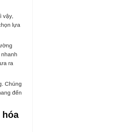
ì vậy,
chọn lựa
rường
g nhanh
ưa ra
g. Chúng
 mang đến
 hóa