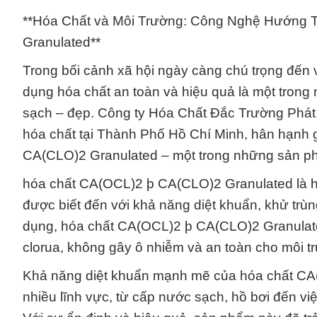
**Hóa Chất và Môi Trường: Công Nghệ Hướng T
Granulated**
Trong bối cảnh xã hội ngày càng chú trọng đến
dụng hóa chất an toàn và hiệu quả là một tron
sạch – đẹp. Công ty Hóa Chất Đắc Trường Phát,
hóa chất tại Thành Phố Hồ Chí Minh, hân hạnh 
CA(CLO)2 Granulated – một trong những sản phẩm
hóa chất CA(OCL)2 þ CA(CLO)2 Granulated là hợ
được biết đến với khả năng diệt khuẩn, khử trùn
dụng, hóa chất CA(OCL)2 þ CA(CLO)2 Granulate
clorua, không gây ô nhiễm và an toàn cho môi t
Khả năng diệt khuẩn mạnh mẽ của hóa chất CA
nhiều lĩnh vực, từ cấp nước sạch, hồ bơi đến việ