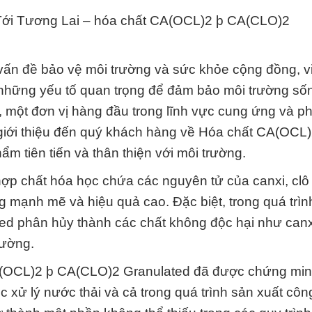
ới Tương Lai – hóa chất CA(OCL)2 þ CA(CLO)2
 vấn đề bảo vệ môi trường và sức khỏe cộng đồng, v
g những yếu tố quan trọng để đảm bảo môi trường số
 một đơn vị hàng đầu trong lĩnh vực cung ứng và p
giới thiệu đến quý khách hàng về Hóa chất CA(OCL)
 tiên tiến và thân thiện với môi trường.
p chất hóa học chứa các nguyên tử của canxi, clô 
g mạnh mẽ và hiệu quả cao. Đặc biệt, trong quá trìn
d phân hủy thành các chất không độc hại như canx
rường.
(OCL)2 þ CA(CLO)2 Granulated đã được chứng min
c xử lý nước thải và cả trong quá trình sản xuất côn