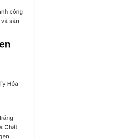
ành công
 và sản
gen
 Ty Hóa
trắng
a Chất
ogen