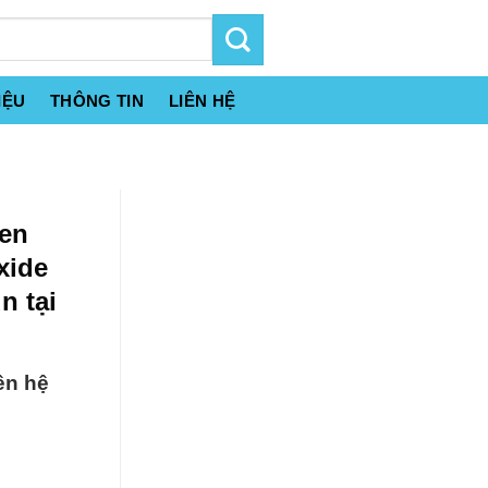
IỆU
THÔNG TIN
LIÊN HỆ
gen
xide
n tại
ên hệ