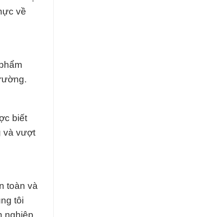
thực về
n phẩm
rường.
ợc biết
g và vượt
n toàn và
ng tôi
h nghiệp