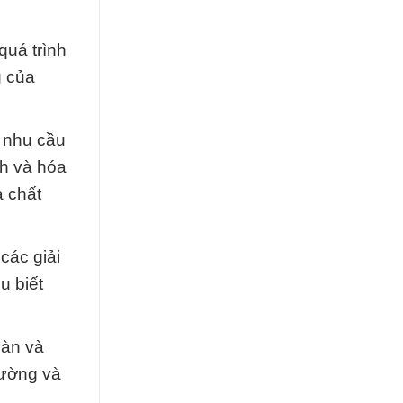
quá trình
g của
i nhu cầu
nh và hóa
à chất
các giải
u biết
oàn và
rường và