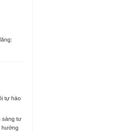
đăng:
i tự hào
n sàng tư
p hướng