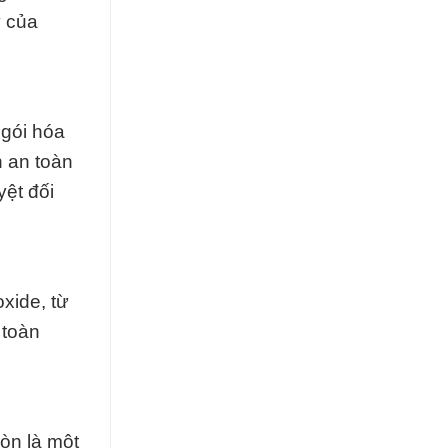
y của
 gói hóa
h an toàn
ệt đối
xide, từ
 toàn
òn là một