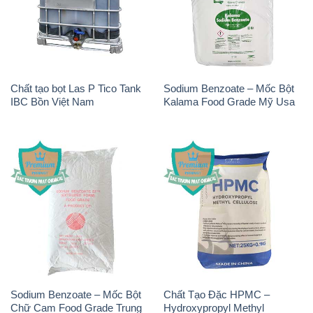
Sodium Benzoate – Mốc Bột
Chất Tạo Đặc HPMC –
Chữ Cam Food Grade Trung
Hydroxypropyl Methyl
Quốc China
Cellulose Matecel Trung Quốc
China