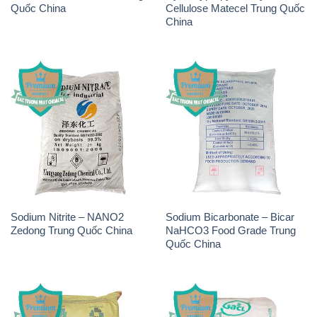
Sodium Nitrite – NANO2
Sodium Bicarbonate – Bicar
Zedong Trung Quốc China
NaHCO3 Food Grade Trung
Quốc China
PAC – Polyaluminium
K2Co3 – Potassium
Chloride Việt Trì Việt Nam
Carbonate GACL Ấn Độ India