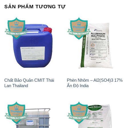
Chất Bảo Quản CMIT Thái
Phèn Nhôm – Al2(SO4)3 17%
Lan Thailand
Ấn Độ India
Chất tạo bọt Las P Tico Tank
Sodium Benzoate – Mốc Bột
IBC Bồn Việt Nam
Kalama Food Grade Mỹ Usa