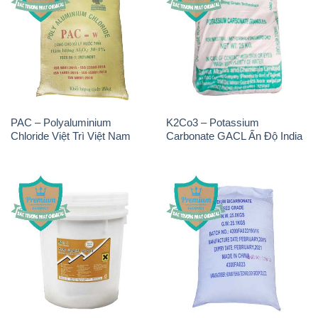
Chlorine – Clorin 70% Hàn
Sodium Bicarbonate – Bicar
Quốc Korea
NaHCO3 Feed Grade Hunan
Yuhua Trung Quốc China