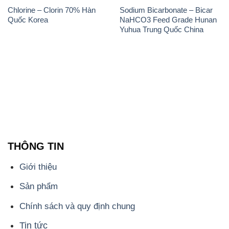
THÔNG TIN
Giới thiệu
Sản phẩm
Chính sách và quy định chung
Tin tức
Liên hệ
📞
PHÒNG KINH DOANH - CÔNG TY HÓA CHẤT
ĐẮC TRƯỜNG PHÁT
🌐
🌐 Website: https://congtyhoachat.net/
📞 Hotline: - 0933.920.505 - 028.3504.5555