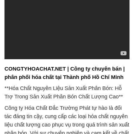
phân phối hóa chất tại Thành phố Hồ Chí Minh
**Hóa Chất Nguyên Liệu Sản Xuất Phân Bón: Hỗ
Trợ Trong Sản Xuất Phân Bón Chất Lượng Cao**
Công ty Hóa Chất Đắc Trường Phát tự hào là đối
tác đáng tin cậy, cung cấp các loại hóa chất nguyên
liệu chất lượng cao phục vụ trong quá trình sản xuất
phân bón. Với sự chuyên nghiệp và cam kết về chất
lượng, chúng tôi mang đến giải pháp toàn diện, từ
việc cung cấp nguyên liệu đến hỗ trợ kỹ thuật, nhằm
đảm bảo rằng quá trình sản xuất phân bón của quý
khách hàng luôn đạt được hiệu suất và chất lượng
cao nhất.
**Công Ty Hóa Chất Đắc Trường Phát – Đối Tác
Hoàn Hảo Cho Sản Phẩm Hóa Chất Tốt Nhất Tại
Việt Nam**