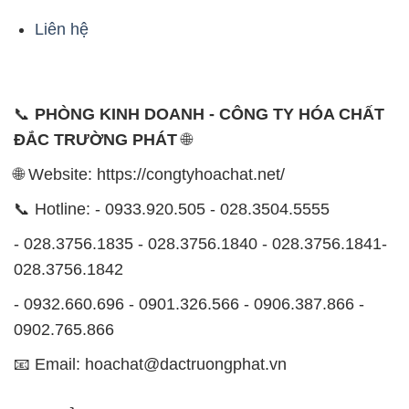
- 028.3756.1835 - 028.3756.1840 - 028.3756.1841-
028.3756.1842
- 0932.660.696 - 0901.326.566 - 0906.387.866 -
0902.765.866
📧 Email: hoachat@dactruongphat.vn
ĐỊA CHỈ
1229C Quốc lộ 1A, Phường Bình Trị Đông B,
Quận Bình Tân, TP. Hồ Chí Minh
CÔNG TY XNK TM SX HÓA CHẤT ĐẮC TRƯỜNG
PHÁT
Công ty Hóa Chất Đắc Trường Phát, hoạt động dưới