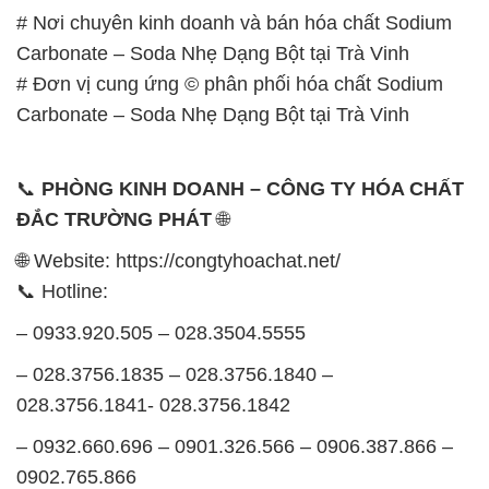
📞 Hotline:
– 0933.920.505 – 028.3504.5555
– 028.3756.1835 – 028.3756.1840 –
028.3756.1841- 028.3756.1842
– 0932.660.696 – 0901.326.566 – 0906.387.866 –
0902.765.866
📧 Email: hoachat@dactruongphat.vn
GIỜ LÀM VIỆC TẠI CÔNG TY HÓA CHẤT ĐẮC
TRƯỜNG PHÁT
Thời gian làm việc
tại Hóa Chất Đắc Trường Phát
được tổ chức như sau:
Thứ 2 đến thứ 6: Buổi sáng: từ 8h đến 11h – Buổi
chiều: từ 12h30 đến 17h