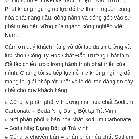
mang lại giải pháp tốt nhất và là đối tác đáng tin cậy
nhất cho quý khách hàng.
# Công ty phân phối √ thương mại hóa chất Sodium
Carbonate – Soda Nhẹ Dạng Bột tại Trà Vinh
# Nơi phân phối ÷ bán hóa chất Sodium Carbonate
– Soda Nhẹ Dạng Bột tại Trà Vinh
# Công ty chuyên bán = phân phối hóa chất Sodium
Carbonate – Soda Nhẹ Dạng Bột tại Trà Vinh
# Địa chỉ chuyên bán ( kinh doanh ) hóa chất
Sodium Carbonate – Soda Nhẹ Dạng Bột tại Trà
Vinh
# Nơi phân phối ≥ cung cấp hóa chất Sodium
Carbonate – Soda Nhẹ Dạng Bột tại Trà Vinh
# Bán π thương mại hóa chất Sodium Carbonate –
Soda Nhẹ Dạng Bột tại Trà Vinh
# Công ty chuyên bán ß cung ứng hóa chất Sodium