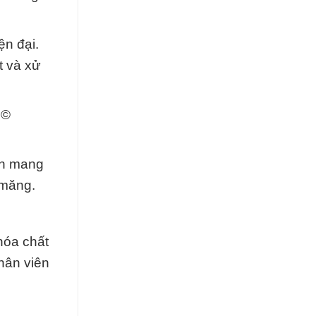
n đại.
t và xử
 ©
òn mang
 măng.
hóa chất
hân viên