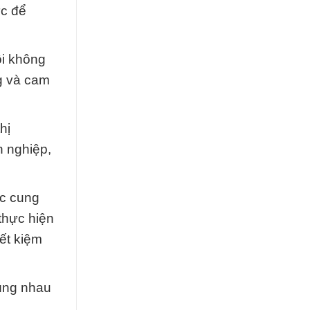
ực để
ôi không
g và cam
hị
n nghiệp,
ệc cung
thực hiện
iết kiệm
cùng nhau