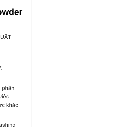
owder
SUẤT
©
h phần
việc
vực khác
ashing