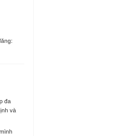
đăng:
p đa
ịnh và
 mình