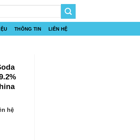
IỆU
THÔNG TIN
LIÊN HỆ
Soda
9.2%
hina
ên hệ