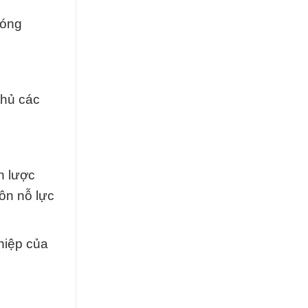
Nóng
thủ các
n lược
uôn nỗ lực
ghiệp của