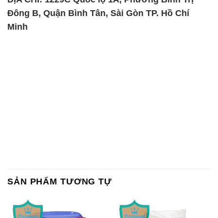
SẢN PHẨM TƯƠNG TỰ
Chất Bảo Quản CMIT Thái
Phèn Nhôm – Al2(SO4)3 17%
Lan Thailand
Ấn Độ India