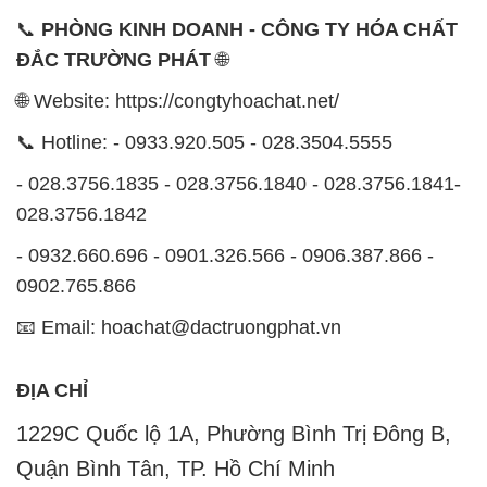
0902.765.866
📧 Email: hoachat@dactruongphat.vn
ĐỊA CHỈ
1229C Quốc lộ 1A, Phường Bình Trị Đông B,
Quận Bình Tân, TP. Hồ Chí Minh
CÔNG TY XNK TM SX HÓA CHẤT ĐẮC TRƯỜNG
PHÁT
Công ty Hóa Chất Đắc Trường Phát, hoạt động dưới
tên miền
congtyhoachat.net
, là một đơn vị chuyên
kinh doanh và phân phối các loại hóa chất công
nghiệp đa dạng nhằm đáp ứng nhu cầu sử dụng của