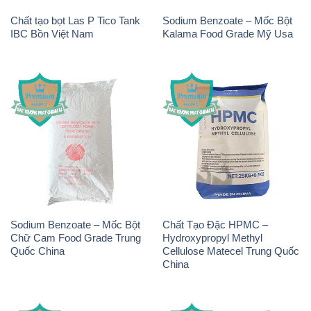
Sodium Benzoate – Mốc Bột
Chất Tạo Đặc HPMC –
Chữ Cam Food Grade Trung
Hydroxypropyl Methyl
Quốc China
Cellulose Matecel Trung Quốc
China
Sodium Nitrite – NANO2
Sodium Bicarbonate – Bicar
Zedong Trung Quốc China
NaHCO3 Food Grade Trung