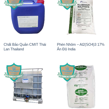
Chất tạo bọt Las P Tico Tank
Sodium Benzoate – Mốc Bột
IBC Bồn Việt Nam
Kalama Food Grade Mỹ Usa