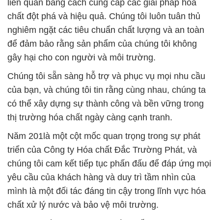
Năm 201là một cột mốc quan trọng trong sự phát
triển của Công ty Hóa chất Đắc Trường Phát, và
chúng tôi cam kết tiếp tục phấn đấu để đáp ứng mọi
yêu cầu của khách hàng và duy trì tầm nhìn của
mình là một đối tác đáng tin cậy trong lĩnh vực hóa
chất xử lý nước và bảo vệ môi trường.
# Đơn vị bán ♯ kinh doanh hóa chất Potassium
Hyđrôxit Dạng Lỏng × Potassium Hydroxide Liquid
tại Bình Dương
# Địa chỉ kinh doanh & phân phối hóa chất
Potassium Hyđrôxit Dạng Lỏng × Potassium
Hydroxide Liquid tại Bình Dương
# Cung ứng & bán hóa chất Potassium Hyđrôxit
Dạng Lỏng × Potassium Hydroxide Liquid tại Bình
Dương