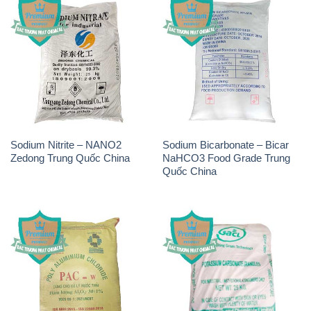
Quốc China
PAC – Polyaluminium
K2Co3 – Potassium
Chloride Việt Trì Việt Nam
Carbonate GACL Ấn Độ India