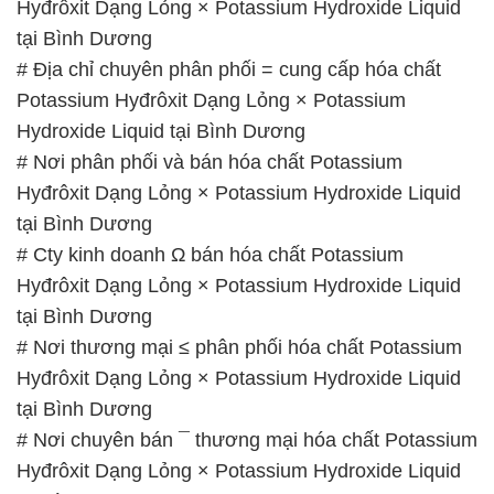
Hyđrôxit Dạng Lỏng × Potassium Hydroxide Liquid
tại Bình Dương
# Nơi thương mại ≤ phân phối hóa chất Potassium
Hyđrôxit Dạng Lỏng × Potassium Hydroxide Liquid
tại Bình Dương
# Nơi chuyên bán ¯ thương mại hóa chất Potassium
Hyđrôxit Dạng Lỏng × Potassium Hydroxide Liquid
tại Bình Dương
📞
PHÒNG KINH DOANH – CÔNG TY HÓA CHẤT
ĐẮC TRƯỜNG PHÁT
🌐
🌐 Website: https://congtyhoachat.net/
📞 Hotline:
– 0933.920.505 – 028.3504.5555
– 028.3756.1835 – 028.3756.1840 –