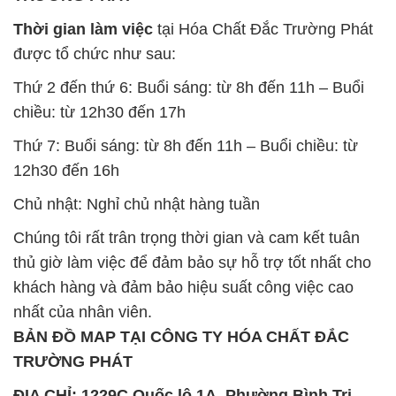
Chúng tôi rất trân trọng thời gian và cam kết tuân
thủ giờ làm việc để đảm bảo sự hỗ trợ tốt nhất cho
khách hàng và đảm bảo hiệu suất công việc cao
nhất của nhân viên.
BẢN ĐỒ MAP TẠI CÔNG TY HÓA CHẤT ĐẮC
TRƯỜNG PHÁT
ĐỊA CHỈ: 1229C Quốc lộ 1A, Phường Bình Trị
Đông B, Quận Bình Tân, Sài Gòn TP. Hồ Chí
Minh