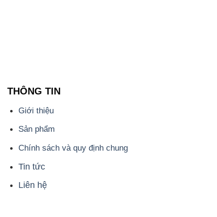
Sản phẩm
Chính sách và quy định chung
Tin tức
Liên hệ
📞
PHÒNG KINH DOANH - CÔNG TY HÓA CHẤT
ĐẮC TRƯỜNG PHÁT
🌐
🌐 Website: https://congtyhoachat.net/
📞 Hotline: - 0933.920.505 - 028.3504.5555
- 028.3756.1835 - 028.3756.1840 - 028.3756.1841-
028.3756.1842
- 0932.660.696 - 0901.326.566 - 0906.387.866 -