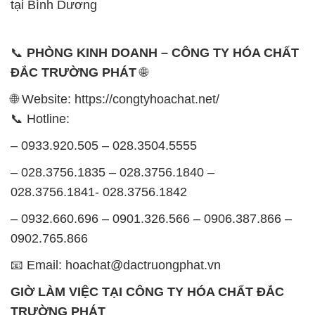
028.3756.1841- 028.3756.1842
– 0932.660.696 – 0901.326.566 – 0906.387.866 –
0902.765.866
📧 Email: hoachat@dactruongphat.vn
GIỜ LÀM VIỆC TẠI CÔNG TY HÓA CHẤT ĐẮC
TRƯỜNG PHÁT
Thời gian làm việc
tại Hóa Chất Đắc Trường Phát
được tổ chức như sau:
Thứ 2 đến thứ 6: Buổi sáng: từ 8h đến 11h – Buổi
chiều: từ 12h30 đến 17h
Thứ 7: Buổi sáng: từ 8h đến 11h – Buổi chiều: từ
12h30 đến 16h
Chủ nhật: Nghỉ chủ nhật hàng tuần