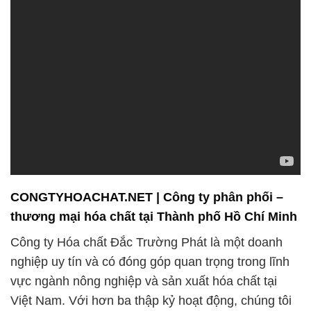
CONGTYHOACHAT.NET | Công ty phân phối –
thương mại hóa chất tại Thành phố Hồ Chí Minh
Công ty Hóa chất Đắc Trường Phát là một doanh
nghiệp uy tín và có đóng góp quan trọng trong lĩnh
vực ngành nông nghiệp và sản xuất hóa chất tại
Việt Nam. Với hơn ba thập kỷ hoạt động, chúng tôi
đã xây dựng một danh tiếng vững chắc dựa trên
cam kết không ngừng nâng cao chất lượng sản
phẩm và xây dựng lòng tin với khách hàng.
Chúng tôi tự hào là một trong những công ty hàng
đầu trong việc cung cấp và phân phối hóa chất trên
thị trường Việt Nam. Chúng tôi đặc biệt chuyên về
lĩnh vực hóa chất xử lý nước, cung cấp các sản
phẩm và giải pháp để tẩy rửa, khử trùng và làm