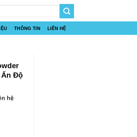
IỆU
THÔNG TIN
LIÊN HỆ
owder
% Ấn Độ
ên hệ