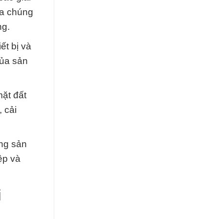
ủa chúng
ng.
ết bị và
của sản
mặt đất
 cải
ng sản
ệp và
i