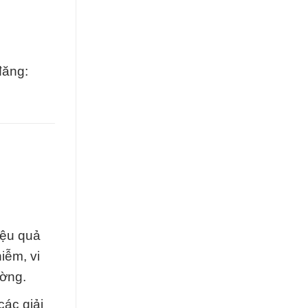
đăng:
iệu quả
iễm, vi
ường.
các giải