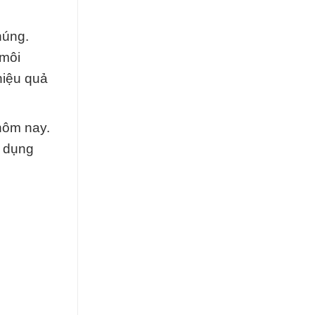
húng.
 môi
hiệu quả
 hôm nay.
g dụng