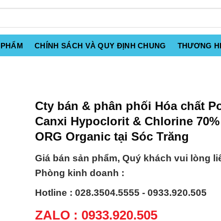
 PHẨM
CHÍNH SÁCH VÀ QUY ĐỊNH CHUNG
THƯƠNG H
Cty bán & phân phối Hóa chất P
Canxi Hypoclorit & Chlorine 70
ORG Organic tại Sóc Trăng
Giá bán sản phẩm, Quý khách vui lòng li
Phòng kinh doanh :
Hotline : 028.3504.5555 - 0933.920.505
ZALO : 0933.920.505