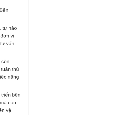
 Bền
, tự hào
 đơn vị
 tư vấn
à còn
 tuân thủ
việc nâng
 triển bền
 mà còn
đến vệ