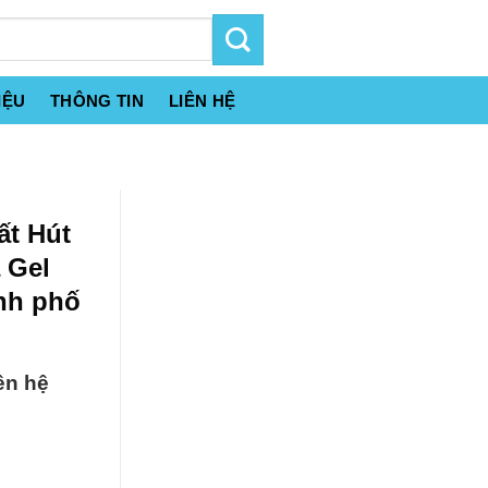
IỆU
THÔNG TIN
LIÊN HỆ
ất Hút
 Gel
nh phố
ên hệ