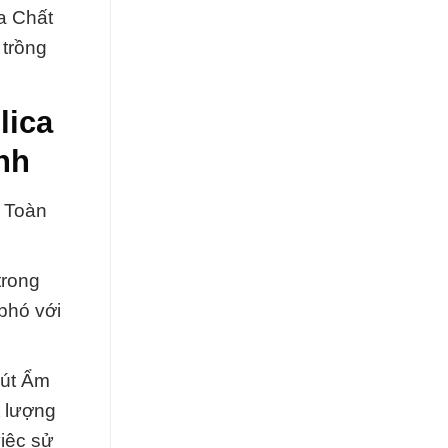
óa Chất
 trồng
lica
nh
n Toàn
trong
 phó với
Hút Ẩm
t lượng
việc sử