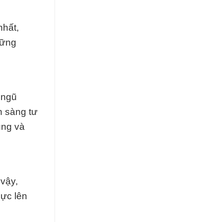
nhất,
hững
 ngũ
n sàng tư
ụng và
 vậy,
cực lên