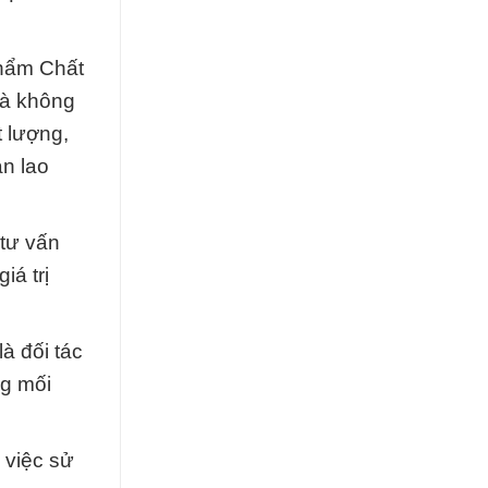
phẩm Chất
và không
 lượng,
n lao
tư vấn
iá trị
à đối tác
ng mối
 việc sử