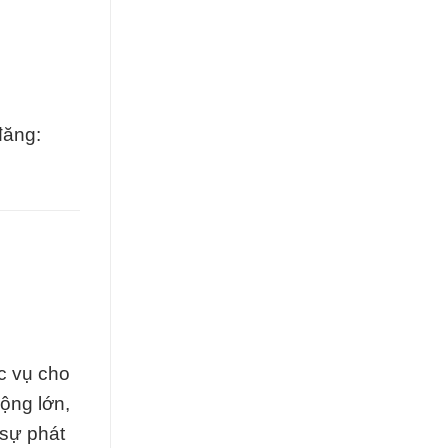
đăng:
c vụ cho
ộng lớn,
 sự phát