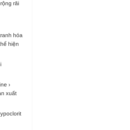
rộng rãi
tranh hóa
thể hiện
i
ine ›
ản xuất
poclorit