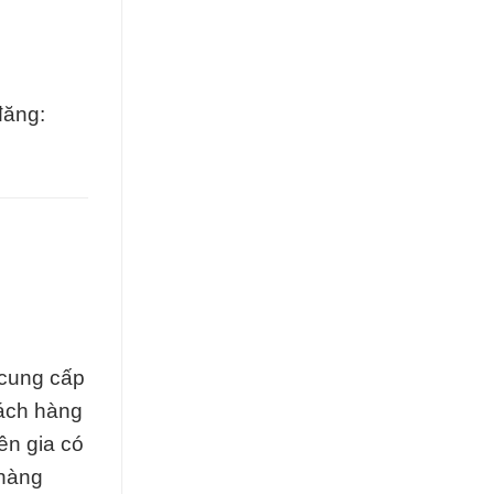
đăng:
 cung cấp
hách hàng
ên gia có
 hàng