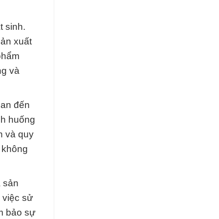
 sinh.
sản xuất
 phẩm
ng và
quan đến
nh huống
n và quy
à không
à sản
 việc sử
m bảo sự