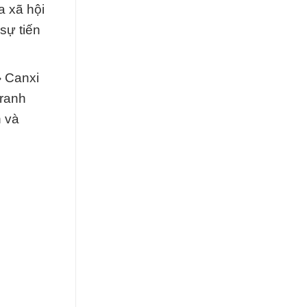
a xã hội
sự tiến
› Canxi
tranh
n và