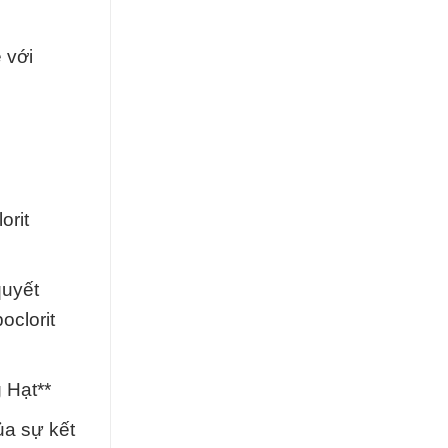
 với
orit
quyết
oclorit
 Hạt**
ủa sự kết