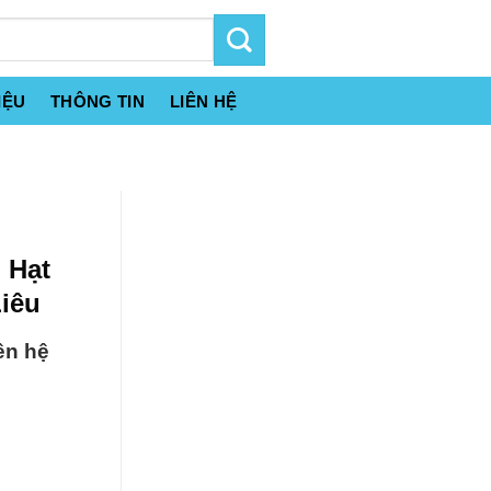
IỆU
THÔNG TIN
LIÊN HỆ
 Hạt
Liêu
ên hệ