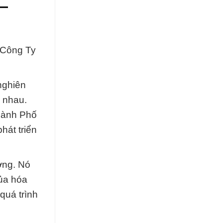
 —
 Công Ty
nghiên
c nhau.
hành Phố
hát triển
ờng. Nó
của hóa
quá trình