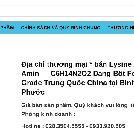
 PHẨM
CHÍNH SÁCH VÀ QUY ĐỊNH CHUNG
THƯƠNG H
Địa chỉ thương mại * bán Lysine
Amin — C6H14N2O2 Dạng Bột F
Grade Trung Quốc China tại Bìn
Phước
Giá bán sản phẩm, Quý khách vui lòng li
Phòng kinh doanh :
Hotline : 028.3504.5555 - 0933.920.505