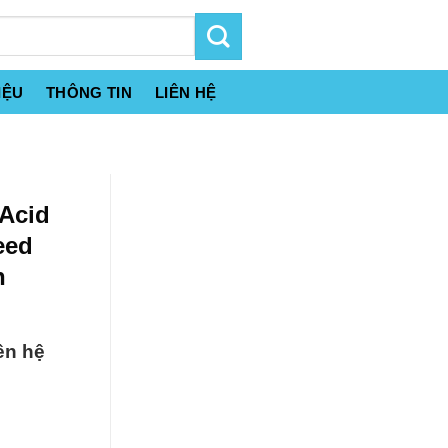
IỆU
THÔNG TIN
LIÊN HỆ
 Acid
eed
h
ên hệ