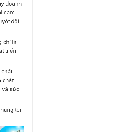
hay doanh
ôi cam
uyệt đối
 chỉ là
t triển
 chất
a chất
g và sức
Chúng tôi