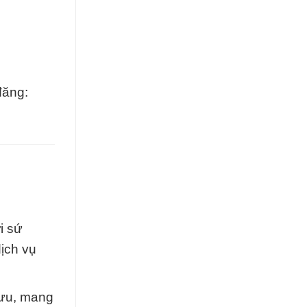
đăng:
i sứ
ịch vụ
 ưu, mang