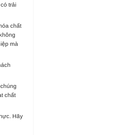
có trải
hóa chất
 không
hiệp mà
khách
a chúng
t chất
thực. Hãy