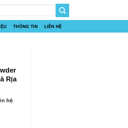
IỆU
THÔNG TIN
LIÊN HỆ
owder
à Rịa
ên hệ