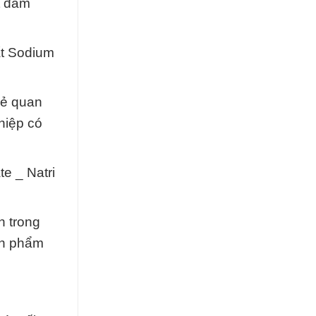
t đảm
t Sodium
sẻ quan
hiệp có
e _ Natri
h trong
ản phẩm