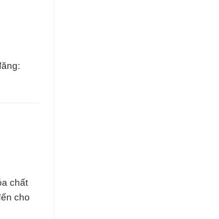
đăng:
óa chất
đến cho