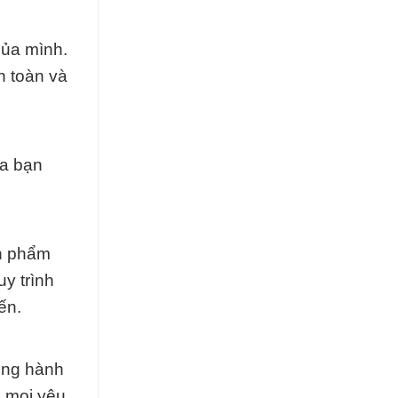
của mình.
n toàn và
ủa bạn
ản phẩm
y trình
ến.
ồng hành
g mọi yêu