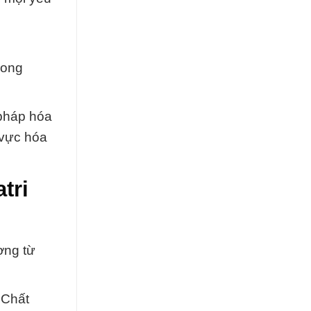
rong
 pháp hóa
 vực hóa
tri
ợng từ
 Chất