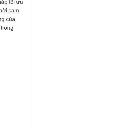
áp tối ưu
thời cam
ông của
 trong