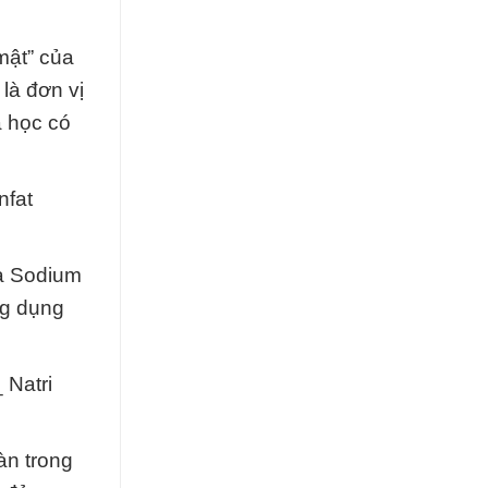
mật” của
là đơn vị
a học có
nfat
ủa Sodium
ng dụng
 Natri
àn trong