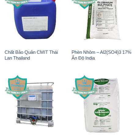
Chất Bảo Quản CMIT Thái
Phèn Nhôm – Al2(SO4)3 17%
Lan Thailand
Ấn Độ India
Chất tạo bọt Las P Tico Tank
Sodium Benzoate – Mốc Bột
IBC Bồn Việt Nam
Kalama Food Grade Mỹ Usa