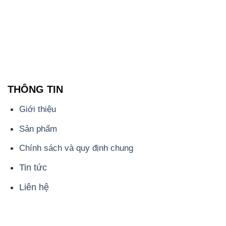
THÔNG TIN
Giới thiệu
Sản phẩm
Chính sách và quy định chung
Tin tức
Liên hệ
📞
PHÒNG KINH DOANH - CÔNG TY HÓA CHẤT
ĐẮC TRƯỜNG PHÁT
🌐
🌐 Website: https://congtyhoachat.net/
📞 Hotline: - 0933.920.505 - 028.3504.5555