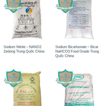
Sodium Nitrite – NANO2
Sodium Bicarbonate – Bicar
Zedong Trung Quốc China
NaHCO3 Food Grade Trung
Quốc China
PAC – Polyaluminium
K2Co3 – Potassium
Chloride Việt Trì Việt Nam
Carbonate GACL Ấn Độ India