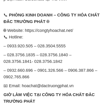
🌐 Website: https://congtyhoachat.net/
📞 Hotline:
– 0933.920.505 – 028.3504.5555
– 028.3756.1835 – 028.3756.1840 –
028.3756.1841- 028.3756.1842
– 0932.660.696 – 0901.326.566 – 0906.387.866 –
0902.765.866
📧 Email: hoachat@dactruongphat.vn
GIỜ LÀM VIỆC TẠI CÔNG TY HÓA CHẤT ĐẮC
TRƯỜNG PHÁT
Thời gian làm việc
tại Hóa Chất Đắc Trường Phát
được tổ chức như sau:
Thứ 2 đến thứ 6: Buổi sáng: từ 8h đến 11h – Buổi
chiều: từ 12h30 đến 17h