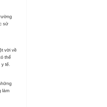
Trường
c sử
t vời về
có thể
y tế.
 những
g làm