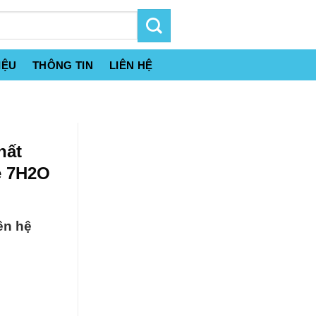
IỆU
THÔNG TIN
LIÊN HỆ
hất
e 7H2O
ên hệ