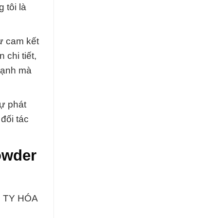
tôi là
ự cam kết
chi tiết,
mạnh mà
sự phát
đối tác
owder
G TY HÓA