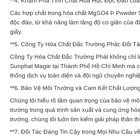
**4. Khám Phá Tính Chất Hóa Học Độc Đáo của
Các hợp chất trong hóa chất MgSO4 Þ Powder S
độc đáo, từ khả năng làm tăng độ co giãn của đ
giấy.
**5. Công Ty Hóa Chất Đắc Trường Phát: Đối Tá
Công Ty Hóa Chất Đắc Trường Phát không chỉ l
Sunphat Magie tại Thành Phố Hồ Chí Minh mà c
thống dịch vụ toàn diện và đội ngũ chuyên nghi
**6. Bảo Vệ Môi Trường và Cam Kết Chất Lượng
Chúng tôi hiểu rõ tầm quan trọng của bảo vệ mô
trường trong quá trình sản xuất và cung ứng hó
trường, chúng tôi luôn tìm kiếm giải pháp thân th
**7. Đối Tác Đáng Tin Cậy trong Mọi Nhu Cầu v