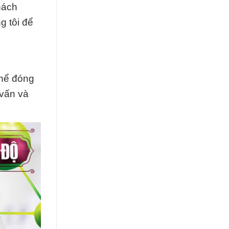
hách
g tôi để
thể đóng
 vấn và