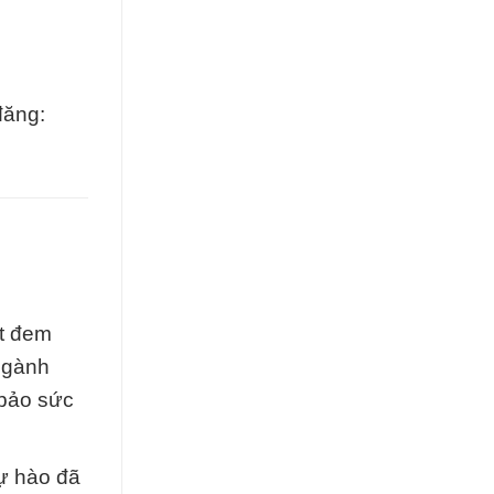
đăng:
ết đem
 ngành
 bảo sức
tự hào đã