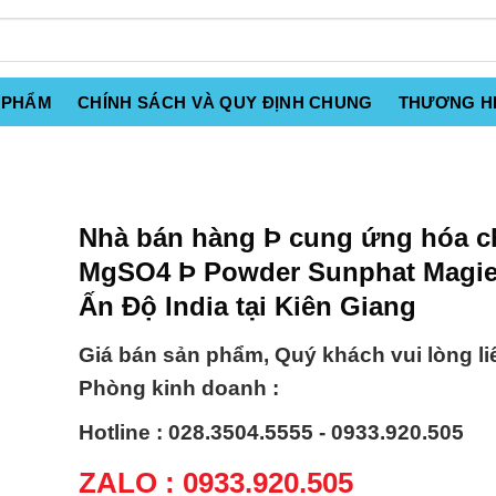
 PHẨM
CHÍNH SÁCH VÀ QUY ĐỊNH CHUNG
THƯƠNG H
Nhà bán hàng Þ cung ứng hóa c
MgSO4 Þ Powder Sunphat Magi
Ấn Độ India tại Kiên Giang
Giá bán sản phẩm, Quý khách vui lòng li
Phòng kinh doanh :
Hotline : 028.3504.5555 - 0933.920.505
ZALO : 0933.920.505