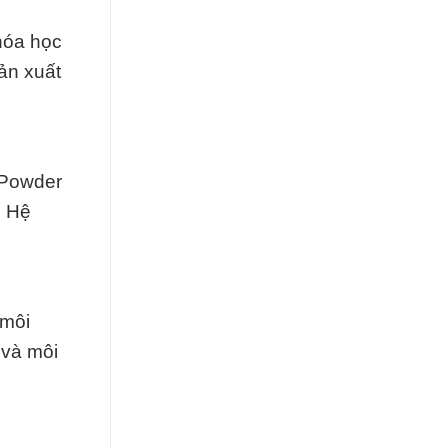
hóa học
ản xuất
 Powder
. Hệ
 môi
 và môi