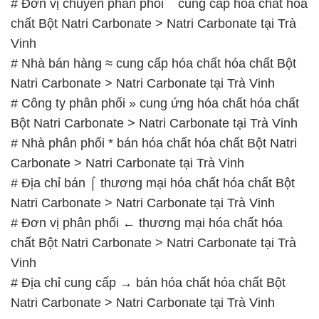
– 0933.920.505 – 028.3504.5555
– 028.3756.1835 – 028.3756.1840 –
028.3756.1841- 028.3756.1842
– 0932.660.696 – 0901.326.566 – 0906.387.866 –
0902.765.866
📧 Email: hoachat@dactruongphat.vn
GIỜ LÀM VIỆC TẠI CÔNG TY HÓA CHẤT ĐẮC
TRƯỜNG PHÁT
Thời gian làm việc
tại Hóa Chất Đắc Trường Phát
được tổ chức như sau:
Thứ 2 đến thứ 6: Buổi sáng: từ 8h đến 11h – Buổi
chiều: từ 12h30 đến 17h
Thứ 7: Buổi sáng: từ 8h đến 11h – Buổi chiều: từ
12h30 đến 16h