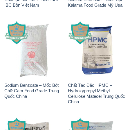
Sodium Nitrite – NANO2
Sodium Bicarbonate – Bicar
Zedong Trung Quốc China
NaHCO3 Food Grade Trung
Quốc China
PAC – Polyaluminium
K2Co3 – Potassium
Chloride Việt Trì Việt Nam
Carbonate GACL Ấn Độ India