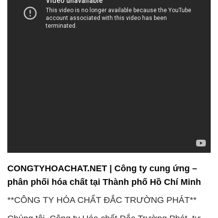
nhất.
Chúng tôi chân thành biết ơn quý khách hàng đã
luôn ủng hộ và tin tưởng vào sản phẩm và dịch vụ
của chúng tôi. Sự hài lòng của khách hàng là động
lực quan trọng, và chúng tôi cam kết duy trì và nâng
cao chất lượng để không ngừng đáp ứng mọi yêu
cầu của quý khách.
Chúng tôi không chỉ cung cấp các sản phẩm đa
dạng mà còn chú trọng vào dịch vụ hỗ trợ khách
hàng. Đội ngũ kỹ thuật chuyên nghiệp của chúng tôi
luôn sẵn sàng hỗ trợ bạn trong việc lựa chọn sản
phẩm phù hợp nhất, cung cấp thông tin về tính chất
và ứng dụng của các hóa chất, đồng thời đảm bảo
sự an toàn và hiệu quả trong quá trình sử dụng.
Đắc Trường Phát cam kết cung cấp sản phẩm chất