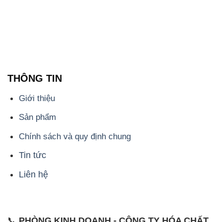
028.3756.1842
- 0932.660.696 - 0901.326.566 - 0906.387.866 -
0902.765.866
📧 Email: hoachat@dactruongphat.vn
ĐỊA CHỈ
1229C Quốc lộ 1A, Phường Bình Trị Đông B,
Quận Bình Tân, TP. Hồ Chí Minh
CÔNG TY XNK TM SX HÓA CHẤT ĐẮC TRƯỜNG
PHÁT
Công ty Hóa Chất Đắc Trường Phát, hoạt động dưới
tên miền
congtyhoachat.net
, là một đơn vị chuyên
kinh doanh và phân phối các loại hóa chất công