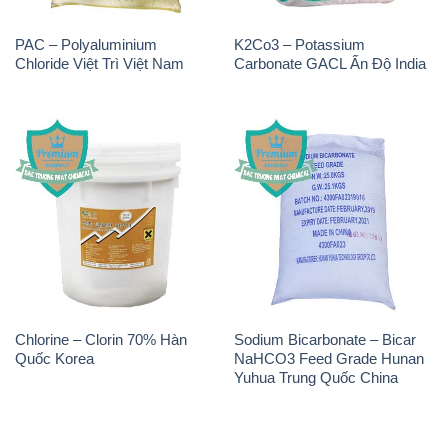
Giới thiệu
Sản phẩm
Chính sách và quy định chung
Tin tức
Liên hệ
📞
PHÒNG KINH DOANH - CÔNG TY HÓA CHẤT
ĐẮC TRƯỜNG PHÁT
🌐
🌐 Website: https://congtyhoachat.net/
📞 Hotline: - 0933.920.505 - 028.3504.5555
- 028.3756.1835 - 028.3756.1840 - 028.3756.1841-