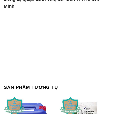
Lan Thailand
Ấn Độ India
Chất tạo bọt Las P Tico Tank
Sodium Benzoate – Mốc Bột
IBC Bồn Việt Nam
Kalama Food Grade Mỹ Usa