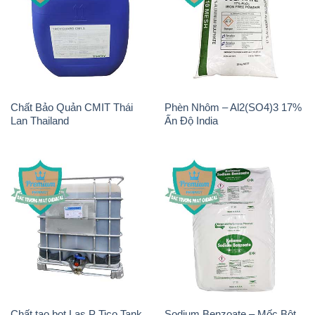
Sodium Benzoate – Mốc Bột
Chất Tạo Đặc HPMC –
Chữ Cam Food Grade Trung
Hydroxypropyl Methyl
Quốc China
Cellulose Matecel Trung Quốc
China