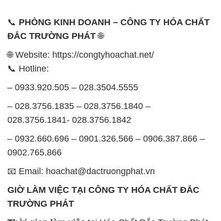
Chủ nhật: Nghỉ chủ nhật hàng tuần
Chúng tôi rất trân trọng thời gian và cam kết tuân
thủ giờ làm việc để đảm bảo sự hỗ trợ tốt nhất cho
khách hàng và đảm bảo hiệu suất công việc cao
nhất của nhân viên.
BẢN ĐỒ MAP TẠI CÔNG TY HÓA CHẤT ĐẮC
TRƯỜNG PHÁT
ĐỊA CHỈ: 1229C Quốc lộ 1A, Phường Bình Trị
Đông B, Quận Bình Tân, Sài Gòn TP. Hồ Chí
Minh