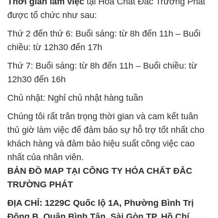
SẢN PHẨM TƯƠNG TỰ
Chất Bảo Quản CMIT Thái
Phèn Nhôm – Al2(SO4)3 17%