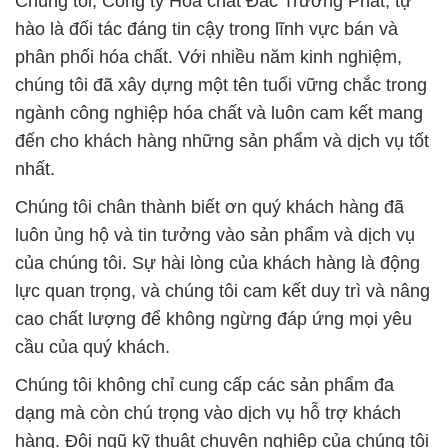
lượng, được kiểm định và tuân thủ đầy đủ các tiêu
chuẩn an toàn và môi trường. Với sự đầu tư mạnh
mẽ vào nghiên cứu và phát triển, chúng tôi không
ngừng cải tiến để đáp ứng mọi yêu cầu của khách
hàng và duy trì vị thế hàng đầu trong ngành.
Chúng tôi hiểu rằng mỗi ngành công nghiệp có
những yêu cầu và tiêu chuẩn riêng biệt. Do đó,
chúng tôi tự hào cung cấp các giải pháp tùy chỉnh,
tư vấn chuyên sâu để đáp ứng nhu cầu cụ thể của
từng khách hàng.
Với sự cam kết vững chắc về chất lượng, Công ty
Hóa chất Đắc Trường Phát không chỉ là đối tác mà
còn là người bạn đồng hành tin cậy của quý khách
hàng. Chúng tôi luôn hướng tới sự uy tín và chất
lượng hàng đầu, không ngừng phấn đấu để đảm
bảo sự hài lòng của khách hàng.