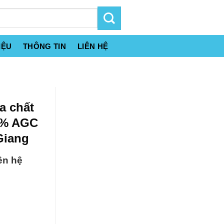
IỆU
THÔNG TIN
LIÊN HỆ
a chất
99% AGC
Giang
ên hệ