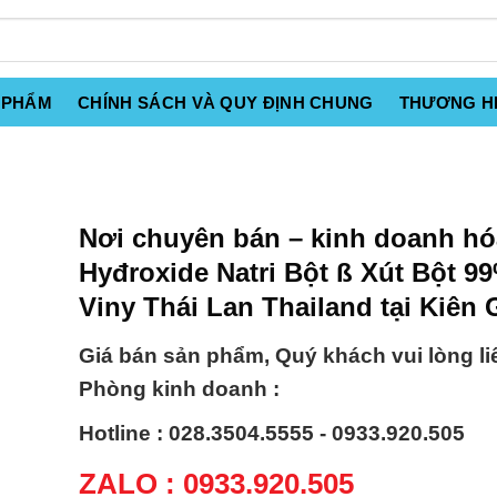
 PHẨM
CHÍNH SÁCH VÀ QUY ĐỊNH CHUNG
THƯƠNG H
Nơi chuyên bán – kinh doanh hó
Hyđroxide Natri Bột ß Xút Bột 
Viny Thái Lan Thailand tại Kiên 
Giá bán sản phẩm, Quý khách vui lòng li
Phòng kinh doanh :
Hotline : 028.3504.5555 - 0933.920.505
ZALO : 0933.920.505