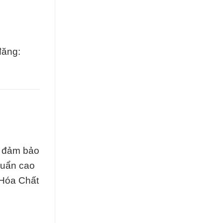
đăng:
t đảm bảo
huẩn cao
 Hóa Chất