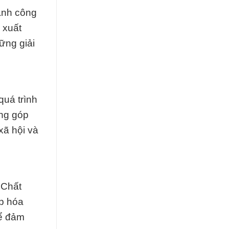
ành công
 xuất
ững giải
quá trình
óng góp
xã hội và
 Chất
áp hóa
để đảm