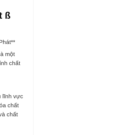
t ß
Phát**
là một
ính chất
 lĩnh vực
óa chất
và chất