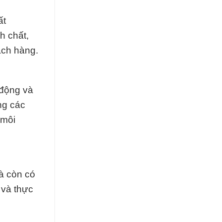
ất
h chất,
ách hàng.
 động và
ng các
 môi
à còn có
 và thực