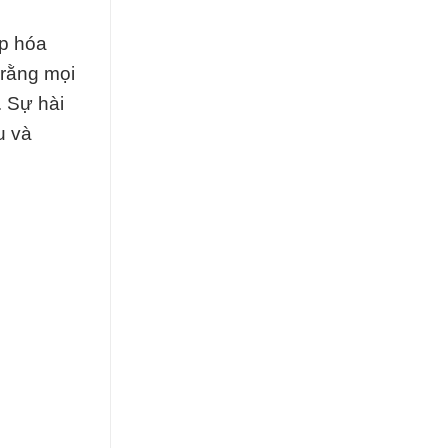
ấp hóa
 rằng mọi
. Sự hài
u và