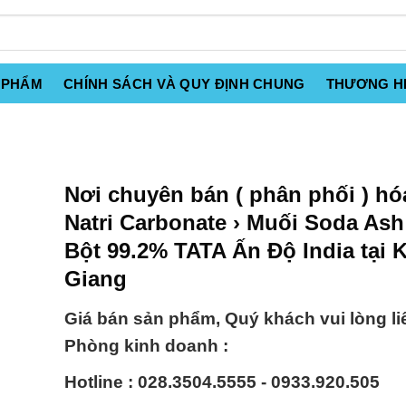
 PHẨM
CHÍNH SÁCH VÀ QUY ĐỊNH CHUNG
THƯƠNG H
Nơi chuyên bán ( phân phối ) hó
Natri Carbonate › Muối Soda As
Bột 99.2% TATA Ấn Độ India tại 
Giang
Giá bán sản phẩm, Quý khách vui lòng li
Phòng kinh doanh :
Hotline : 028.3504.5555 - 0933.920.505