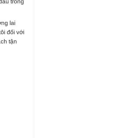
đầu trong
ng lai
i đối với
ách tận