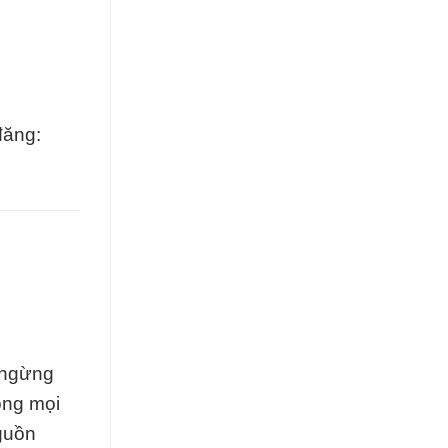
đăng:
 ngừng
ong mọi
nguồn