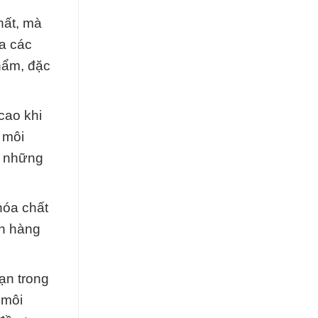
hất, mà
ra các
hẩm, đặc
cao khi
n môi
a những
hóa chất
ch hàng
ạn trong
 môi