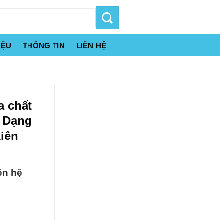
IỆU
THÔNG TIN
LIÊN HỆ
a chất
h Dạng
Kiên
ên hệ