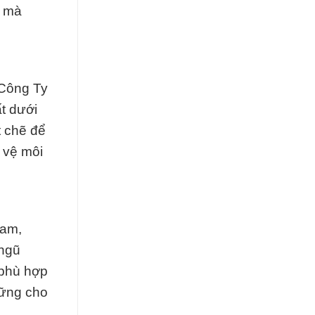
m mà
 Công Ty
t dưới
t chẽ để
 vệ môi
Nam,
 ngũ
 phù hợp
vững cho