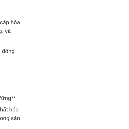
 cấp hóa
g, và
i đồng
Vững**
chất hóa
rong sản