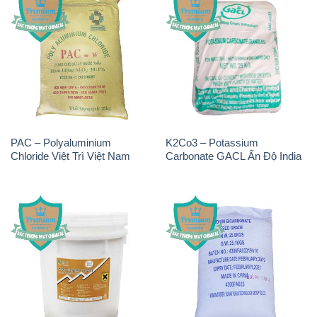
PAC – Polyaluminium
K2Co3 – Potassium
Chloride Việt Trì Việt Nam
Carbonate GACL Ấn Độ India
Chlorine – Clorin 70% Hàn
Sodium Bicarbonate – Bicar
Quốc Korea
NaHCO3 Feed Grade Hunan
Yuhua Trung Quốc China