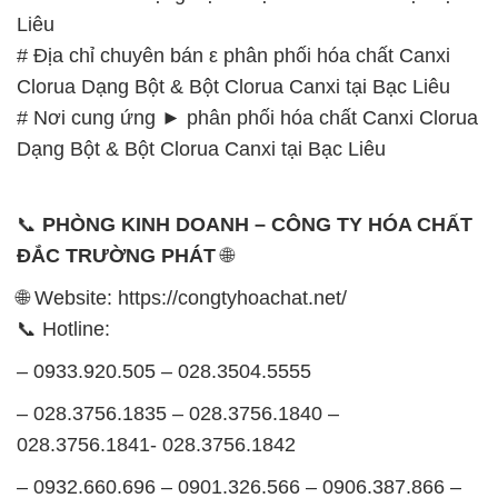
Dạng Bột & Bột Clorua Canxi tại Bạc Liêu
📞
PHÒNG KINH DOANH – CÔNG TY HÓA CHẤT
ĐẮC TRƯỜNG PHÁT
🌐
🌐 Website: https://congtyhoachat.net/
📞 Hotline:
– 0933.920.505 – 028.3504.5555
– 028.3756.1835 – 028.3756.1840 –
028.3756.1841- 028.3756.1842
– 0932.660.696 – 0901.326.566 – 0906.387.866 –
0902.765.866
📧 Email: hoachat@dactruongphat.vn
GIỜ LÀM VIỆC TẠI CÔNG TY HÓA CHẤT ĐẮC
TRƯỜNG PHÁT