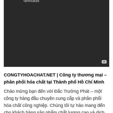
CONGTYHOACHAT.NET | Công ty thương mại –
phân phối hóa chất tại Thành phố Hồ Chí Minh
Chào mừng bạn đến với Đắc Trường Phát – một
công ty hàng đầu chuyên cung cấp và phân phối
hóa chất công nghiệp. Chúng tôi tự hào mang đến
cho khách hàng sản phẩm chất lượng cao và dịch
vụ tận tâm, đồng thời cam kết giá cả cạnh tranh để
đáp ứng mọi nhu cầu của bạn.
**Sản phẩm của chúng tôi:**
Chúng tôi cung cấp đa dạng các loại hóa chất công