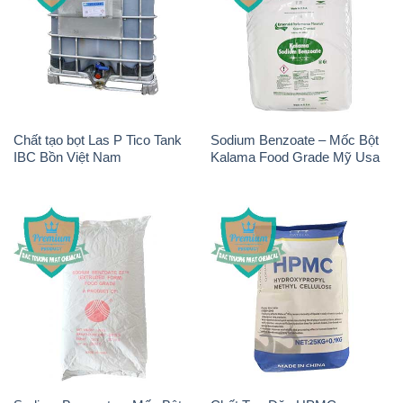
Chất tạo bọt Las P Tico Tank
Sodium Benzoate – Mốc Bột
IBC Bồn Việt Nam
Kalama Food Grade Mỹ Usa
Sodium Benzoate – Mốc Bột
Chất Tạo Đặc HPMC –
Chữ Cam Food Grade Trung
Hydroxypropyl Methyl
Quốc China
Cellulose Matecel Trung Quốc
China