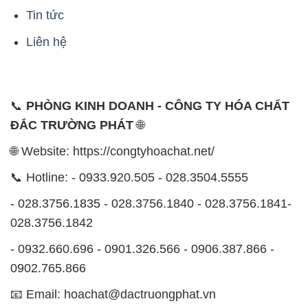
📞
PHÒNG KINH DOANH - CÔNG TY HÓA CHẤT
ĐẮC TRƯỜNG PHÁT
🌐
🌐 Website: https://congtyhoachat.net/
📞 Hotline: - 0933.920.505 - 028.3504.5555
- 028.3756.1835 - 028.3756.1840 - 028.3756.1841-
028.3756.1842
- 0932.660.696 - 0901.326.566 - 0906.387.866 -
0902.765.866
📧 Email: hoachat@dactruongphat.vn
ĐỊA CHỈ
1229C Quốc lộ 1A, Phường Bình Trị Đông B,
Quận Bình Tân, TP. Hồ Chí Minh