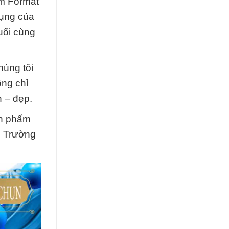
um Format
dụng của
uối cùng
húng tôi
ông chỉ
 – đẹp.
ản phẩm
c Trường