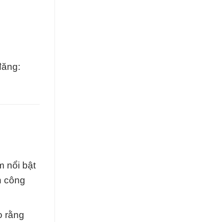
đăng:
 nổi bật
h công
o rằng