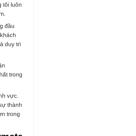
 tôi luôn
âm.
ng đầu
 khách
 duy trì
ận
hất trong
nh vực.
 sự thành
ơn trong