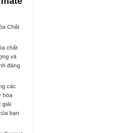
rmate
óa Chất
óa chất
ượng và
ành đáng
ng các
ữ hóa
 giải
 của bạn