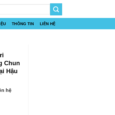
IỆU
THÔNG TIN
LIÊN HỆ
ri
g Chun
ại Hậu
ên hệ