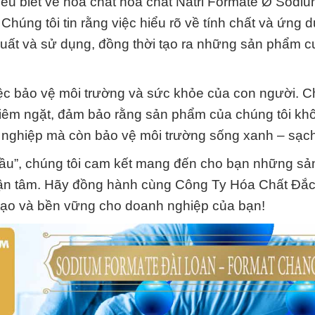
ểu biết về hóa chất hóa chất Natri Formate Ø Sodi
Chúng tôi tin rằng việc hiểu rõ về tính chất và ứng 
xuất và sử dụng, đồng thời tạo ra những sản phẩm c
việc bảo vệ môi trường và sức khỏe của con người. C
hiêm ngặt, đảm bảo rằng sản phẩm của chúng tôi kh
 nghiệp mà còn bảo vệ môi trường sống xanh – sạch
đầu”, chúng tôi cam kết mang đến cho bạn những s
rợ tận tâm. Hãy đồng hành cùng Công Ty Hóa Chất Đắ
 tạo và bền vững cho doanh nghiệp của bạn!